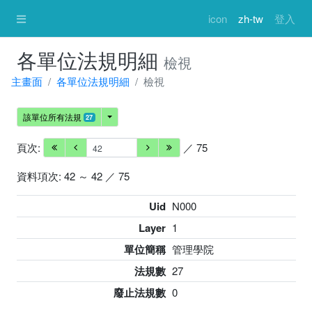
icon
zh-tw
登入
各單位法規明細
檢視
主畫面
各單位法規明細
檢視
該單位所有法規
27
頁次:
／ 75
資料項次: 42 ～ 42 ／ 75
Uid
N000
Layer
1
單位簡稱
管理學院
法規數
27
廢止法規數
0