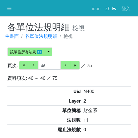
icon
zh-tw
登入
各單位法規明細
檢視
主畫面
各單位法規明細
檢視
該單位所有法規
11
頁次:
／ 75
資料項次: 46 ～ 46 ／ 75
Uid
N400
Layer
2
單位簡稱
財金系
法規數
11
廢止法規數
0