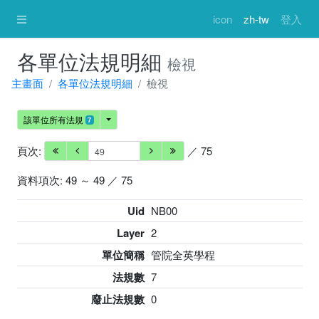
icon
zh-tw
登入
各單位法規明細
檢視
主畫面
各單位法規明細
檢視
該單位所有法規
7
頁次:
／ 75
資料項次: 49 ～ 49 ／ 75
Uid
NB00
Layer
2
單位簡稱
管院全英學程
法規數
7
廢止法規數
0