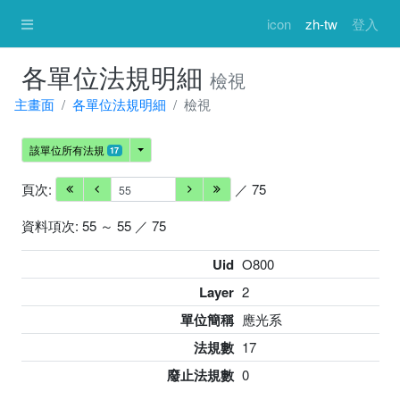
icon
zh-tw
登入
各單位法規明細
檢視
主畫面
各單位法規明細
檢視
該單位所有法規
17
頁次:
／ 75
資料項次: 55 ～ 55 ／ 75
Uid
O800
Layer
2
單位簡稱
應光系
法規數
17
廢止法規數
0