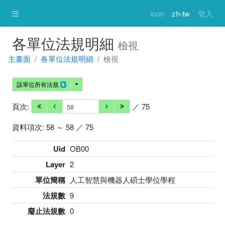
icon
zh-tw
登入
各單位法規明細
檢視
主畫面
各單位法規明細
檢視
該單位所有法規
9
頁次:
／ 75
資料項次: 58 ～ 58 ／ 75
Uid
OB00
Layer
2
單位簡稱
人工智慧與機器人碩士學位學程
法規數
9
廢止法規數
0