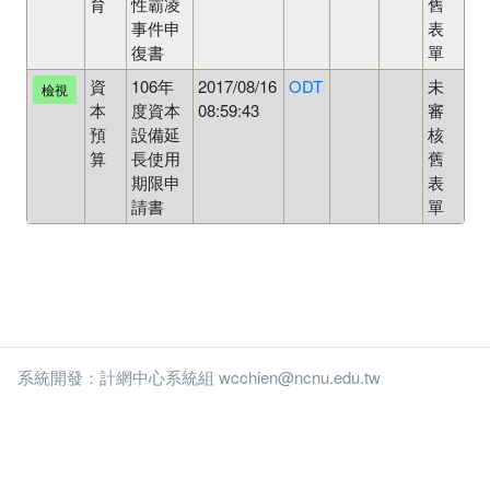
育
性霸凌
舊
事件申
表
復書
單
資
106年
2017/08/16
ODT
未
檢視
本
度資本
08:59:43
審
預
設備延
核
算
長使用
舊
期限申
表
請書
單
系統開發：計網中心系統組 wcchien@ncnu.edu.tw