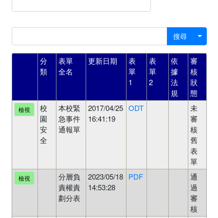
搜尋
分
表單
更新日期
表
表
依
審
類
全名
單
單
據
核
1
2
法
狀
規
態
校
本校緊
2017/04/25
ODT
未
檢視
園
急事件
16:41:19
審
安
通報單
核
全
舊
表
單
分層負
2023/05/18
PDF
通
檢視
責權責
14:53:28
過
劃分表
審
核