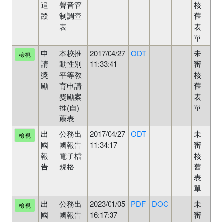
追
聲音管
核
蹤
制調查
舊
表
表
單
申
本校推
2017/04/27
ODT
未
檢視
請
動性別
11:33:41
審
獎
平等教
核
勵
育申請
舊
獎勵案
表
推(自)
單
薦表
出
公務出
2017/04/27
ODT
未
檢視
國
國報告
11:34:17
審
報
電子檔
核
告
規格
舊
表
單
出
公務出
2023/01/05
PDF
DOC
未
檢視
國
國報告
16:17:37
審