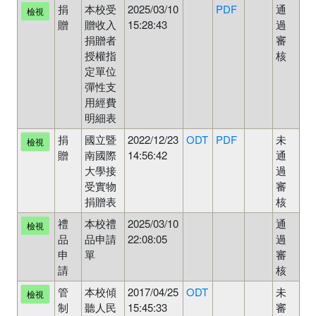
捐
本校受
2025/03/10
PDF
通
檢視
贈
贈收入
15:28:43
過
捐贈者
審
授權指
核
定單位
彈性支
用經費
明細表
捐
國立暨
2022/12/23
ODT
PDF
未
檢視
贈
南國際
14:56:42
通
大學接
過
受實物
審
捐贈表
核
禮
本校禮
2025/03/10
通
檢視
品
品申請
22:08:05
過
申
單
審
請
核
管
本校傾
2017/04/25
ODT
未
檢視
制
聽人民
15:45:33
審