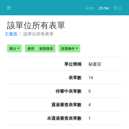
icon
zh-tw
登入
該單位所有表單
主畫面
該單位所有表單
匯出
搜尋
進階搜尋
篩選條件
單位簡稱
秘書室
表單數
14
待審中表單數
0
通過審查表單數
4
未通過審查表單數
1