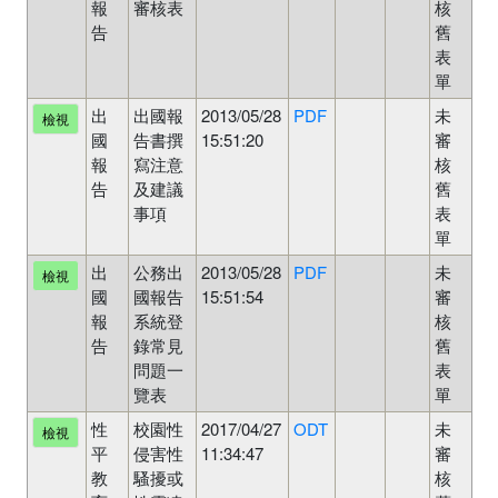
報
審核表
核
告
舊
表
單
出
出國報
2013/05/28
PDF
未
檢視
國
告書撰
15:51:20
審
報
寫注意
核
告
及建議
舊
事項
表
單
出
公務出
2013/05/28
PDF
未
檢視
國
國報告
15:51:54
審
報
系統登
核
告
錄常見
舊
問題一
表
覽表
單
性
校園性
2017/04/27
ODT
未
檢視
平
侵害性
11:34:47
審
教
騷擾或
核