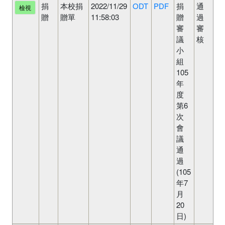
捐
本校捐
2022/11/29
ODT
PDF
捐
通
檢視
贈
贈單
11:58:03
贈
過
審
審
議
核
小
組
105
年
度
第6
次
會
議
通
過
(105
年7
月
20
日)