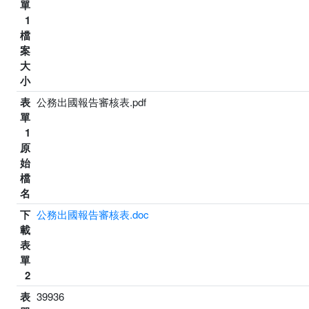
單
1
檔
案
大
小
表
公務出國報告審核表.pdf
單
1
原
始
檔
名
下
公務出國報告審核表.doc
載
表
單
2
表
39936