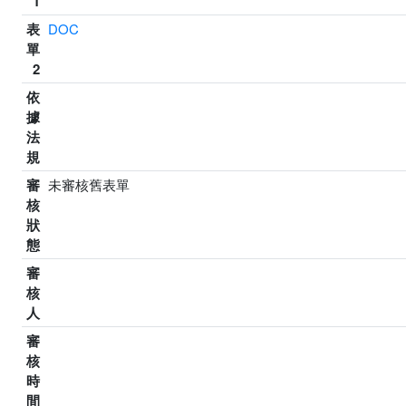
1
表
DOC
單
2
依
據
法
規
審
未審核舊表單
核
狀
態
審
核
人
審
核
時
間