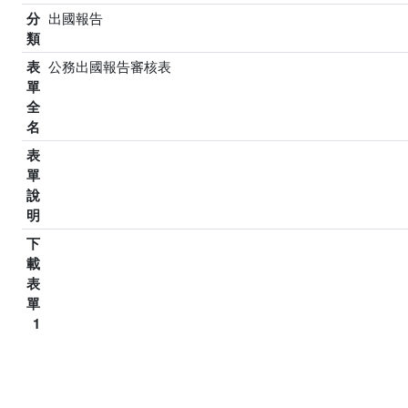
分
出國報告
類
表
公務出國報告審核表
單
全
名
表
單
說
明
下
載
表
單
1