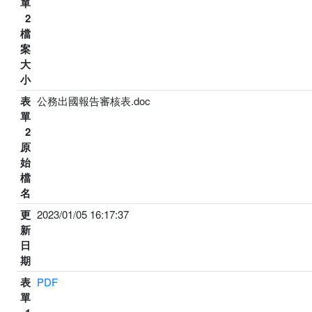
單
2
檔
案
大
小
表
公務出國報告審核表.doc
單
2
原
始
檔
名
更
2023/01/05 16:17:37
新
日
期
表
PDF
單