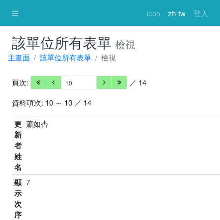
icon
zh-tw
登入
該單位所有表單
檢視
主畫面
該單位所有表單
檢視
頁次:
／ 14
資料項次: 10 ～ 10 ／ 14
更
蕭如杏
新
者
姓
名
顯
7
示
次
序