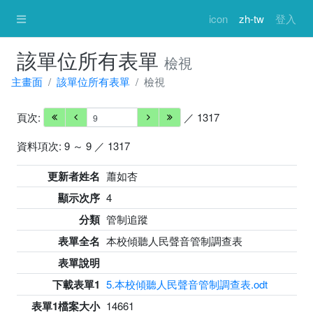
icon
zh-tw
登入
該單位所有表單
檢視
主畫面
該單位所有表單
檢視
頁次:
／ 1317
資料項次: 9 ～ 9 ／ 1317
更新者姓名
蕭如杏
顯示次序
4
分類
管制追蹤
表單全名
本校傾聽人民聲音管制調查表
表單說明
下載表單1
5.本校傾聽人民聲音管制調查表.odt
表單1檔案大小
14661