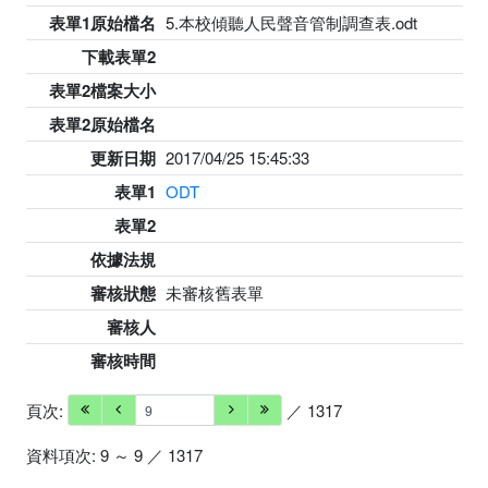
表單1原始檔名
5.本校傾聽人民聲音管制調查表.odt
下載表單2
表單2檔案大小
表單2原始檔名
更新日期
2017/04/25 15:45:33
表單1
ODT
表單2
依據法規
審核狀態
未審核舊表單
審核人
審核時間
頁次:
／ 1317
資料項次: 9 ～ 9 ／ 1317