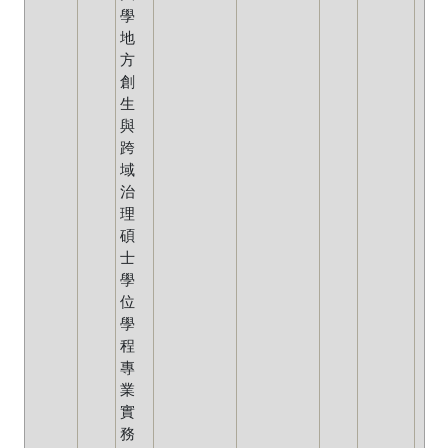
學
地
方
創
生
與
跨
域
治
理
碩
士
學
位
學
程
專
業
實
務