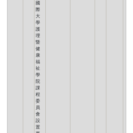
國
際
大
學
護
理
暨
健
康
福
祉
學
院
課
程
委
員
會
設
置