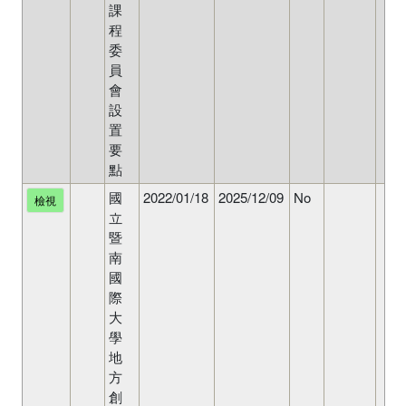
課
程
委
員
會
設
置
要
點
國
2022/01/18
2025/12/09
No
檢視
立
暨
南
國
際
大
學
地
方
創