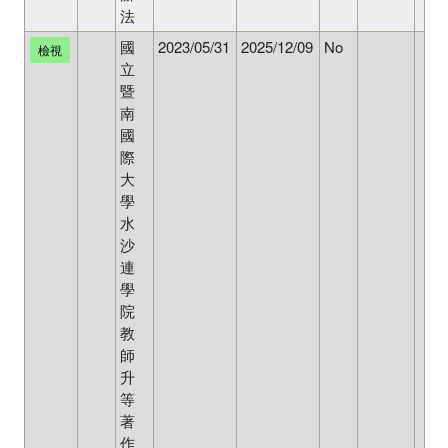
法
國
2023/05/31
2025/12/09
No
檢視
立
暨
南
國
際
大
學
水
沙
連
學
院
教
師
升
等
著
作