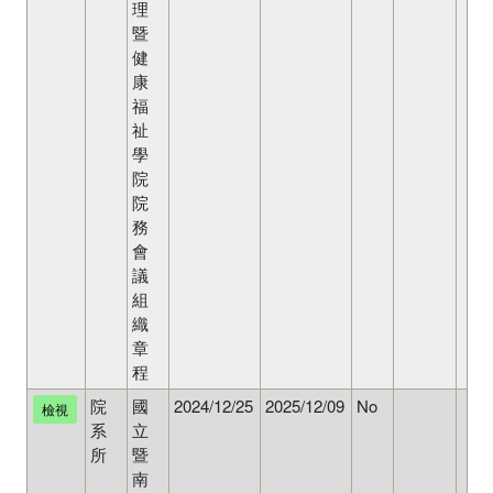
理
暨
健
康
福
祉
學
院
院
務
會
議
組
織
章
程
院
國
2024/12/25
2025/12/09
No
檢視
系
立
所
暨
南