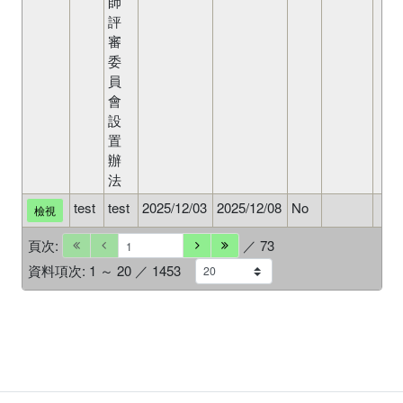
師
評
審
委
員
會
設
置
辦
法
test
test
2025/12/03
2025/12/08
No
檢視
頁次:
／ 73
資料項次: 1 ～ 20 ／ 1453