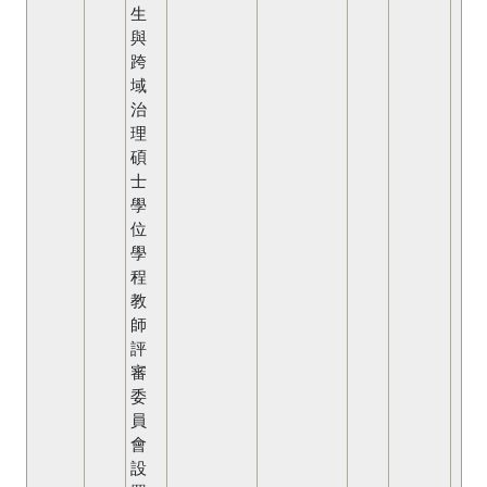
生
與
跨
域
治
理
碩
士
學
位
學
程
教
師
評
審
委
員
會
設