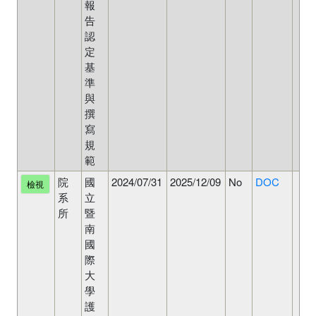
報
告
認
定
基
準
與
撰
寫
規
範
院
國
2024/07/31
2025/12/09
No
DOC
檢視
系
立
所
暨
南
國
際
大
學
護