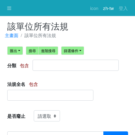
icon
zh-tw
登入
該單位所有法規
主畫面
該單位所有法規
匯出
搜尋
進階搜尋
篩選條件
分類
包含
法規全名
包含
是否廢止