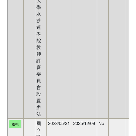
大
學
水
沙
連
學
院
教
師
評
審
委
員
會
設
置
辦
法
國
2023/05/31
2025/12/09
No
檢視
立