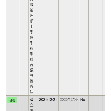
域
治
理
碩
士
學
位
學
程
學
程
會
議
設
置
辦
法
國
2021/12/21
2025/12/09
No
檢視
立
暨