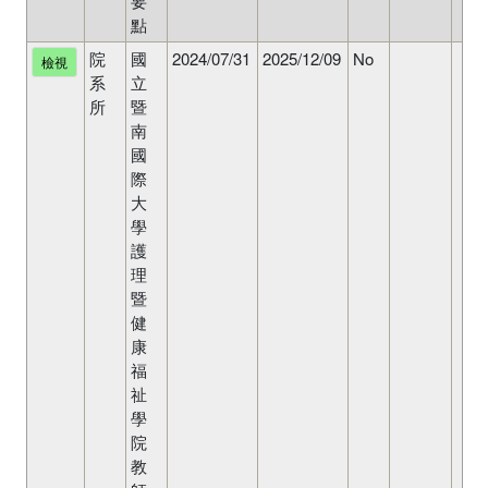
要
點
院
國
2024/07/31
2025/12/09
No
檢視
系
立
所
暨
南
國
際
大
學
護
理
暨
健
康
福
祉
學
院
教