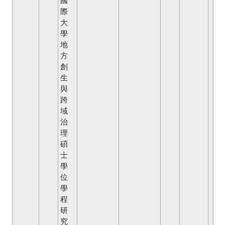
際
大
學
地
方
創
生
與
跨
域
治
理
碩
士
學
位
學
程
研
究