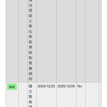
治
理
碩
士
學
位
學
程
導
師
制
實
施
細
則
國
2024/12/25
2025/12/09
No
檢視
立
暨
南
國