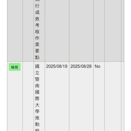
行
成
效
考
核
作
業
要
點
國
2025/08/19
2025/08/28
No
檢視
立
暨
南
國
際
大
學
推
動
校