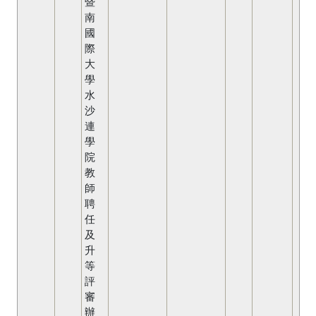
暨
南
國
際
大
學
水
沙
連
學
院
教
師
聘
任
及
升
等
評
審
辦