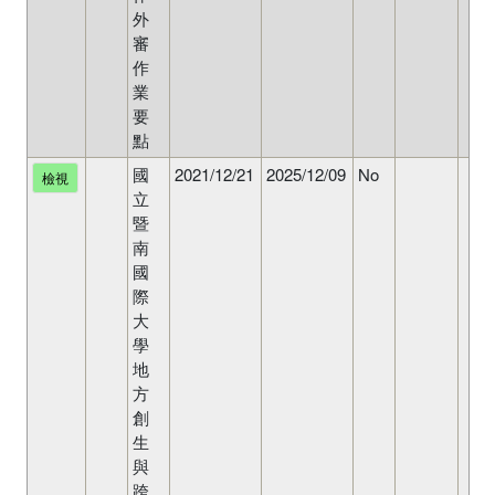
外
審
作
業
要
點
國
2021/12/21
2025/12/09
No
檢視
立
暨
南
國
際
大
學
地
方
創
生
與
跨