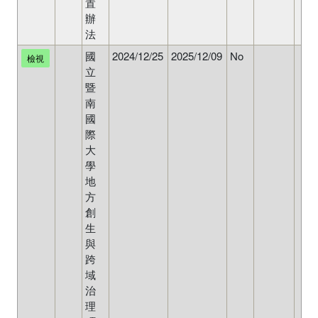
置
辦
法
國
2024/12/25
2025/12/09
No
檢視
立
暨
南
國
際
大
學
地
方
創
生
與
跨
域
治
理