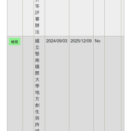
等
評
審
辦
法
國
2024/09/03
2025/12/09
No
檢視
立
暨
南
國
際
大
學
地
方
創
生
與
跨
域