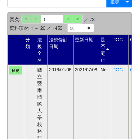
搜尋
頁次:
／ 73
資料項次: 1 ～ 20 ／ 1453
分
法
法規修訂
更新日期
是
DOC
OD
類
規
日期
否
全
廢
名
止
國
2016/01/06
2021/07/08
No
DOC
OD
檢視
立
暨
南
國
際
大
學
校
務
研