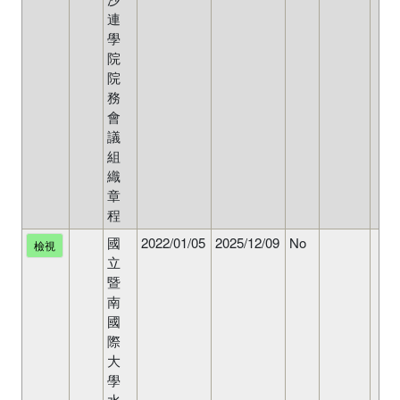
連
學
院
院
務
會
議
組
織
章
程
國
2022/01/05
2025/12/09
No
檢視
立
暨
南
國
際
大
學
水