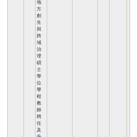
地
方
創
生
與
跨
域
治
理
碩
士
學
位
學
程
教
師
聘
任
及
升