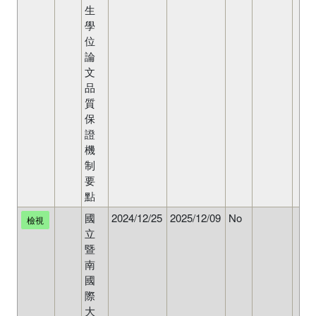
生
學
位
論
文
品
質
保
證
機
制
要
點
國
2024/12/25
2025/12/09
No
檢視
立
暨
南
國
際
大