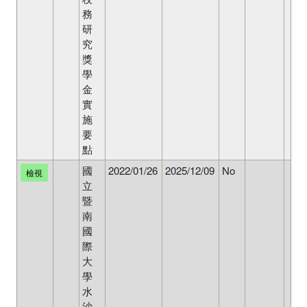
務
研
究
獎
學
金
實
施
要
點
國
2022/01/26
2025/12/09
No
檢視
立
暨
南
國
際
大
學
水
沙