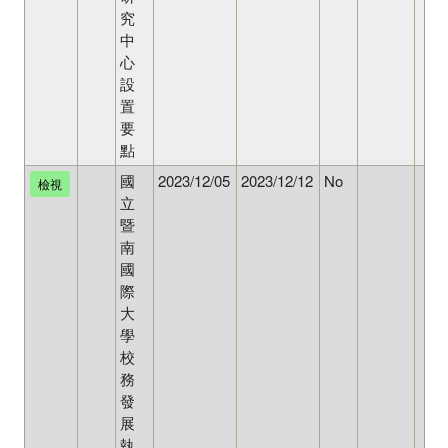
究
中
心
設
置
要
點
國
2023/12/05
2023/12/12
No
檢視
立
暨
南
國
際
大
學
校
務
發
展
執