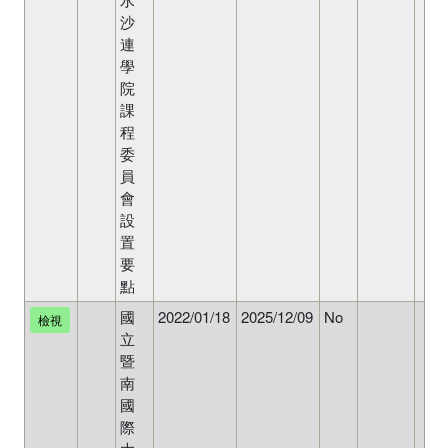
沙
連
學
院
課
程
委
員
會
設
置
要
點
國
2022/01/18
2025/12/09
No
檢視
立
暨
南
國
際