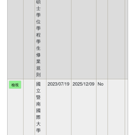
碩
士
學
位
學
程
學
生
修
業
規
則
國
2023/07/19
2025/12/09
No
檢視
立
暨
南
國
際
大
學