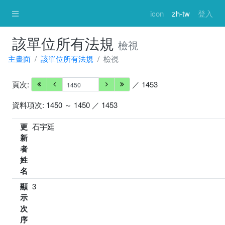
icon
zh-tw
登入
該單位所有法規
檢視
主畫面
該單位所有法規
檢視
頁次:
／ 1453
資料項次: 1450 ～ 1450 ／ 1453
更
石宇廷
新
者
姓
名
顯
3
示
次
序