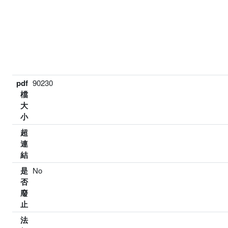
pdf
90230
檔
大
小
超
連
結
是
No
否
廢
止
法