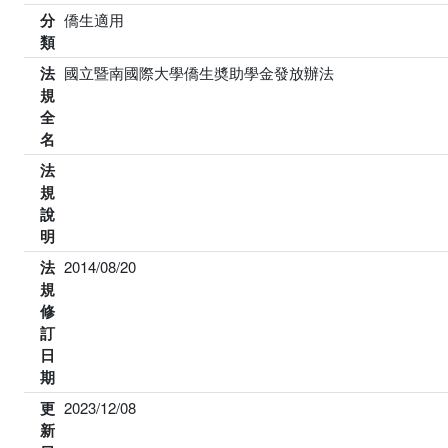
分
僑生適用
類
法
國立暨南國際大學僑生奬助學金發放辦法
規
全
名
法
規
說
明
法
2014/08/20
規
修
訂
日
期
更
2023/12/08
新