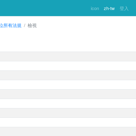
icon
zh-tw
登入
位所有法規
檢視