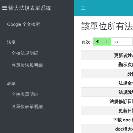
暨大法規表單系統
該單位所有
Google 全文檢索
頁次:
法規
全校法規明細
更新者姓
顯示次
各單位法規明細
分
法規全
表單
法規說
全校表單明細
法規修訂日
各單位表單明細
更新日
下載 doc
doc檔大