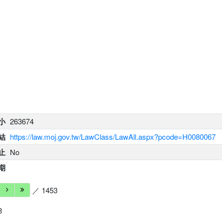
小
263674
結
https://law.moj.gov.tw/LawClass/LawAll.aspx?pcode=H0080067
止
No
期
／ 1453
3