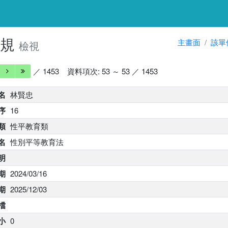
法規
主畫面
該單
檢視
／ 1453
資料項次: 53 ～ 53 ／ 1453
名
林賢忠
序
16
類
性平教育類
名
性別平等教育法
明
期
2024/03/16
期
2025/12/03
 檔
小
0