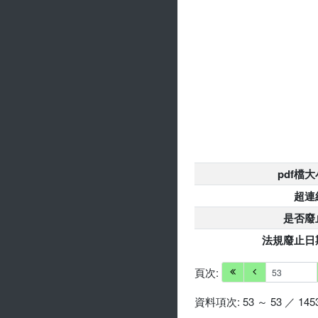
pdf檔大
超連
是否廢
法規廢止日
頁次:
資料項次: 53 ～ 53 ／ 145