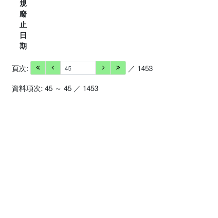
規
廢
止
日
期
頁次:
／ 1453
資料項次: 45 ～ 45 ／ 1453