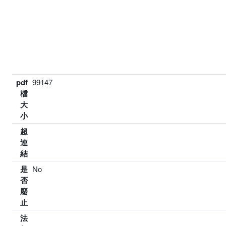
pdf
99147
檔
大
小
超
連
結
是
No
否
廢
止
法