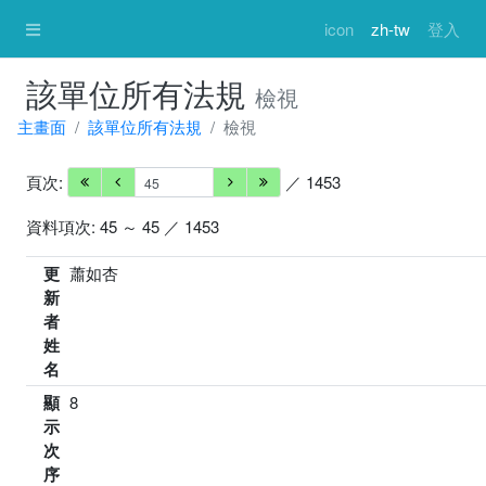
icon
zh-tw
登入
該單位所有法規
檢視
主畫面
該單位所有法規
檢視
頁次:
／ 1453
資料項次: 45 ～ 45 ／ 1453
更
蕭如杏
新
者
姓
名
顯
8
示
次
序