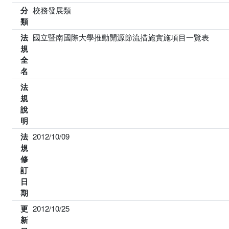
分
校務發展類
類
法
國立暨南國際大學推動開源節流措施實施項目一覽表
規
全
名
法
規
說
明
法
2012/10/09
規
修
訂
日
期
更
2012/10/25
新