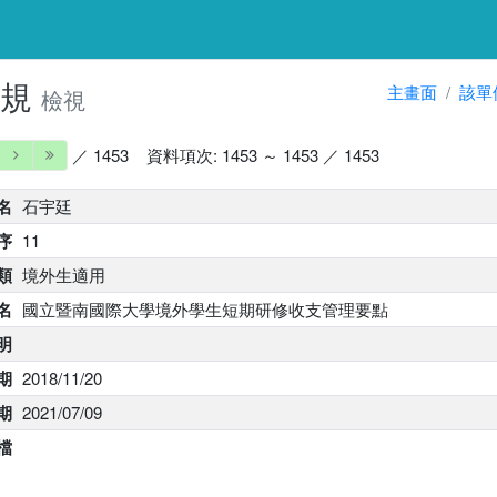
法規
主畫面
該單
檢視
／ 1453
資料項次: 1453 ～ 1453 ／ 1453
名
石宇廷
序
11
類
境外生適用
名
國立暨南國際大學境外學生短期研修收支管理要點
明
期
2018/11/20
期
2021/07/09
 檔