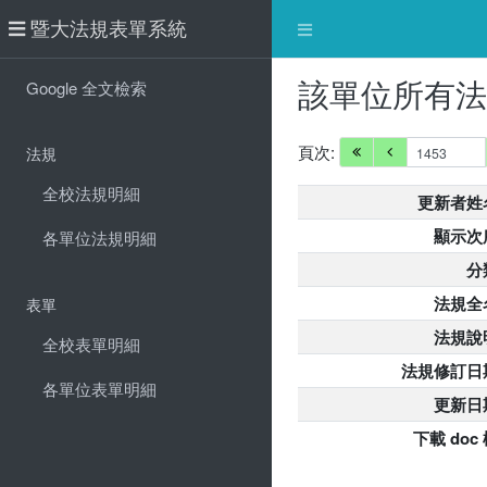
暨大法規表單系統
該單位所有
Google 全文檢索
頁次:
法規
全校法規明細
更新者姓
顯示次
各單位法規明細
分
法規全
表單
法規說
全校表單明細
法規修訂日
各單位表單明細
更新日
下載 doc