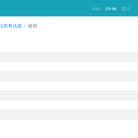
icon
zh-tw
登入
位所有法規
檢視