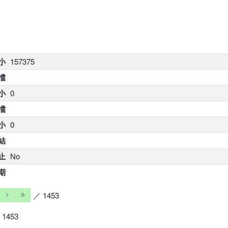
小
157375
 檔
小
0
 檔
小
0
結
止
No
期
／ 1453
 1453