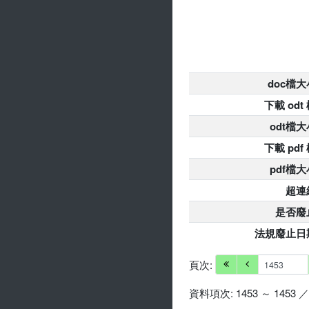
doc檔大
下載 odt
odt檔大
下載 pdf
pdf檔大
超連
是否廢
法規廢止日
頁次:
資料項次: 1453 ～ 1453 ／