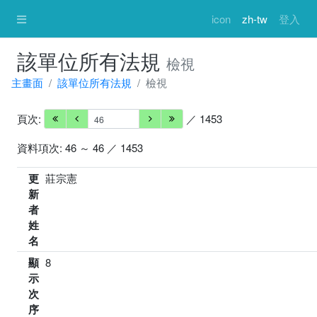
icon
zh-tw
登入
該單位所有法規
檢視
主畫面
該單位所有法規
檢視
頁次:
／ 1453
資料項次: 46 ～ 46 ／ 1453
更
莊宗憲
新
者
姓
名
顯
8
示
次
序