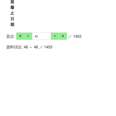
規
廢
止
日
期
頁次:
／ 1453
資料項次: 46 ～ 46 ／ 1453