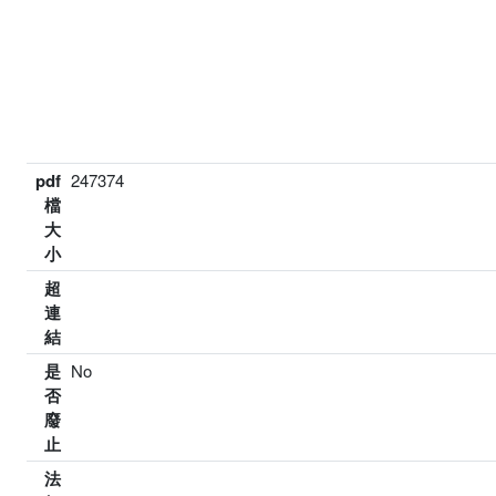
pdf
247374
檔
大
小
超
連
結
是
No
否
廢
止
法