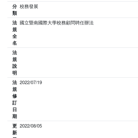
分
校務發展
類
法
國立暨南國際大學校務顧問聘任辦法
規
全
名
法
規
說
明
法
2022/07/19
規
修
訂
日
期
更
2022/08/05
新