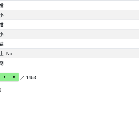
 檔
小
 檔
小
結
止
No
期
／ 1453
3