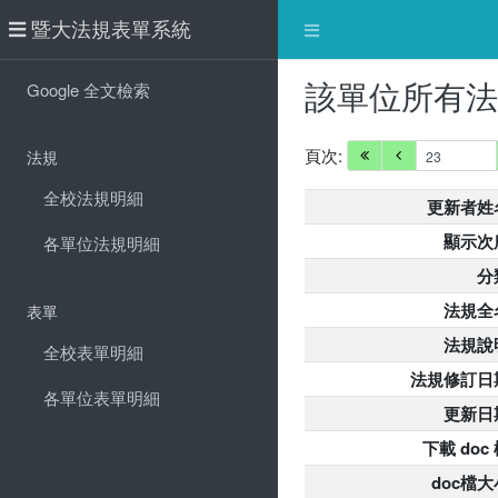
暨大法規表單系統
該單位所有
Google 全文檢索
頁次:
法規
全校法規明細
更新者姓
顯示次
各單位法規明細
分
法規全
表單
法規說
全校表單明細
法規修訂日
各單位表單明細
更新日
下載 doc
doc檔大