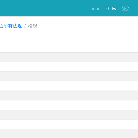
icon
zh-tw
登入
位所有法規
檢視