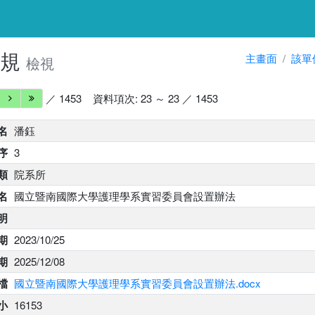
法規
主畫面
該單
檢視
／ 1453
資料項次: 23 ～ 23 ／ 1453
名
潘鈺
序
3
類
院系所
名
國立暨南國際大學護理學系實習委員會設置辦法
明
期
2023/10/25
期
2025/12/08
 檔
國立暨南國際大學護理學系實習委員會設置辦法.docx
小
16153