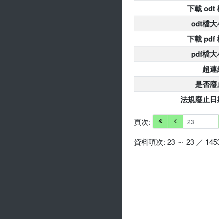
下載 odt
odt檔大
下載 pdf
pdf檔大
超連
是否廢
法規廢止日
頁次:
資料項次: 23 ～ 23 ／ 145