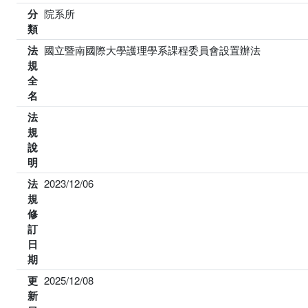
分
院系所
類
法
國立暨南國際大學護理學系課程委員會設置辦法
規
全
名
法
規
說
明
法
2023/12/06
規
修
訂
日
期
更
2025/12/08
新