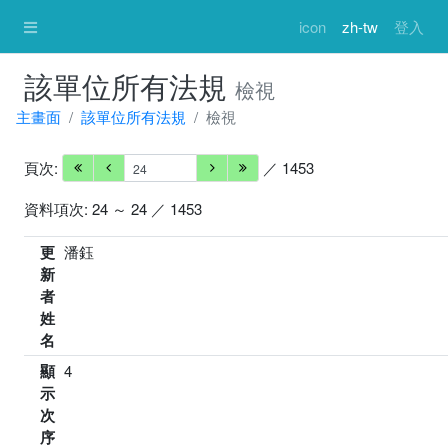
icon
zh-tw
登入
該單位所有法規
檢視
主畫面
該單位所有法規
檢視
頁次:
／ 1453
資料項次: 24 ～ 24 ／ 1453
更
潘鈺
新
者
姓
名
顯
4
示
次
序