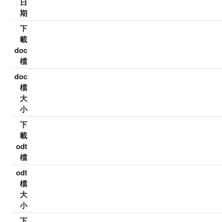
日
期
下
載
doc
檔
doc
檔
大
小
下
載
odt
檔
odt
檔
大
小
下