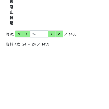
規
廢
止
日
期
頁次:
／ 1453
資料項次: 24 ～ 24 ／ 1453