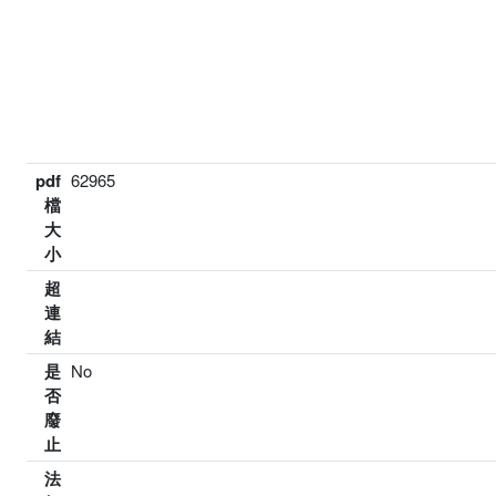
pdf
62965
檔
大
小
超
連
結
是
No
否
廢
止
法