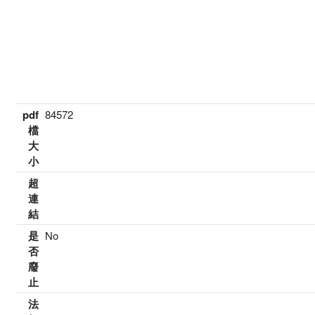
pdf
84572
檔
大
小
超
連
結
是
No
否
廢
止
法