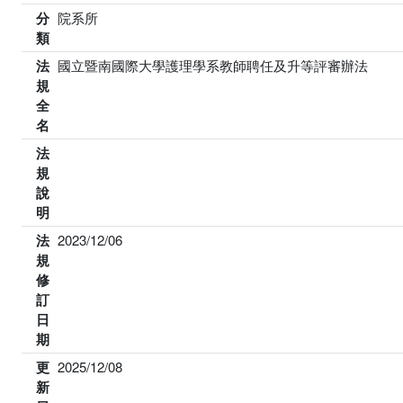
分
院系所
類
法
國立暨南國際大學護理學系教師聘任及升等評審辦法
規
全
名
法
規
說
明
法
2023/12/06
規
修
訂
日
期
更
2025/12/08
新