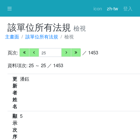
icon
zh-tw
登入
該單位所有法規
檢視
主畫面
該單位所有法規
檢視
頁次:
／ 1453
資料項次: 25 ～ 25 ／ 1453
更
潘鈺
新
者
姓
名
顯
5
示
次
序