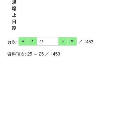
規
廢
止
日
期
頁次:
／ 1453
資料項次: 25 ～ 25 ／ 1453