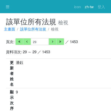
icon
zh-tw
登入
該單位所有法規
檢視
主畫面
該單位所有法規
檢視
頁次:
／ 1453
資料項次: 29 ～ 29 ／ 1453
更
潘鈺
新
者
姓
名
顯
9
示
次
序