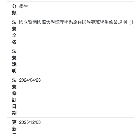
分
學生
類
法
國立暨南國際大學護理學系原住民族專班學生修業規則（11
規
全
名
法
規
說
明
法
2024/04/23
規
修
訂
日
期
更
2025/12/08
新