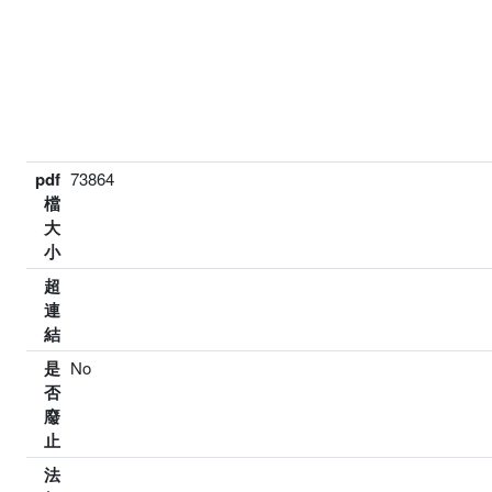
pdf
73864
檔
大
小
超
連
結
是
No
否
廢
止
法