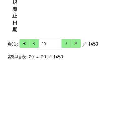
規
廢
止
日
期
頁次:
／ 1453
資料項次: 29 ～ 29 ／ 1453