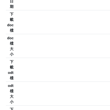
日
期
下
載
doc
檔
doc
檔
大
小
下
載
odt
檔
odt
檔
大
小
下