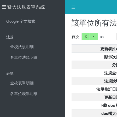
暨大法規表單系統
該單位所有
Google 全文檢索
頁次:
法規
全校法規明細
更新者姓
顯示次
各單位法規明細
分
法規全
表單
法規說
全校表單明細
法規修訂日
各單位表單明細
更新日
下載 doc
doc檔大