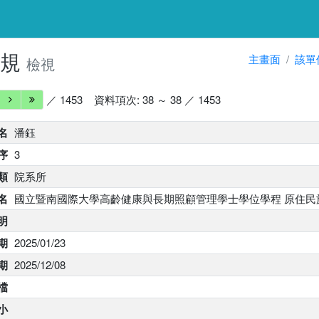
法規
主畫面
該單
檢視
／ 1453
資料項次: 38 ～ 38 ／ 1453
名
潘鈺
序
3
類
院系所
名
國立暨南國際大學高齡健康與長期照顧管理學士學位學程 原住民
明
期
2025/01/23
期
2025/12/08
 檔
小