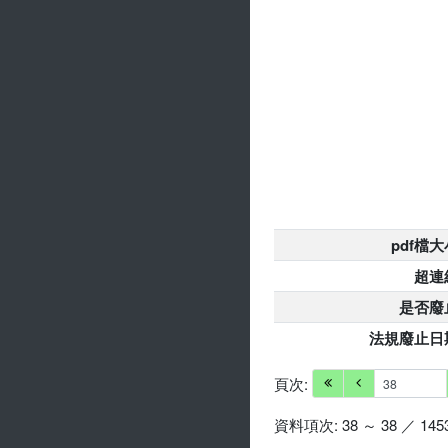
pdf檔大
超連
是否廢
法規廢止日
頁次:
資料項次: 38 ～ 38 ／ 145