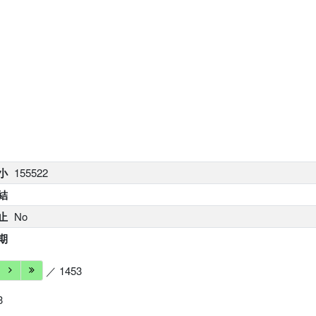
小
155522
結
止
No
期
／ 1453
3