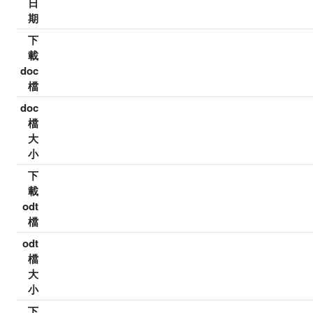
日
期
下
載
doc
檔
doc
檔
大
小
下
載
odt
檔
odt
檔
大
小
下