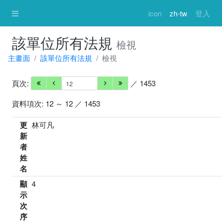
icon
zh-tw
登入
該單位所有法規
檢視
主畫面
該單位所有法規
檢視
頁次:
／ 1453
資料項次: 12 ～ 12 ／ 1453
更
林可凡
新
者
姓
名
顯
4
示
次
序