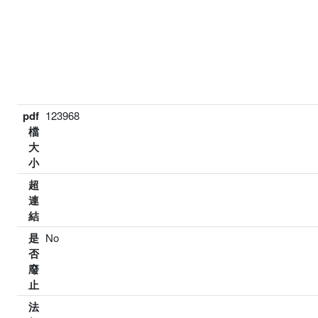
pdf
123968
檔
大
小
超
連
結
是
No
否
廢
止
法