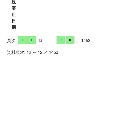
規
廢
止
日
期
頁次:
／ 1453
資料項次: 12 ～ 12 ／ 1453