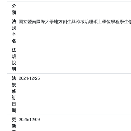
分
類
法
國立暨南國際大學地方創生與跨域治理碩士學位學程學生
規
全
名
法
規
說
明
法
2024/12/25
規
修
訂
日
期
更
2025/12/09
新