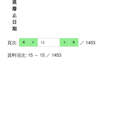
規
廢
止
日
期
頁次:
／ 1453
資料項次: 15 ～ 15 ／ 1453