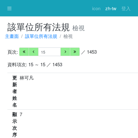
icon
zh-tw
登入
該單位所有法規
檢視
主畫面
該單位所有法規
檢視
頁次:
／ 1453
資料項次: 15 ～ 15 ／ 1453
更
林可凡
新
者
姓
名
顯
7
示
次
序