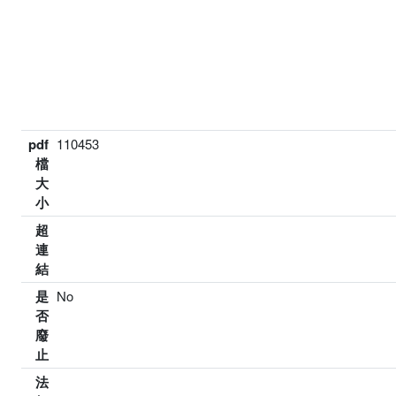
pdf
110453
檔
大
小
超
連
結
是
No
否
廢
止
法