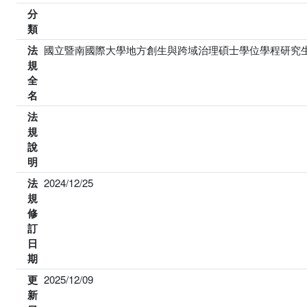
分
類
法
國立暨南國際大學地方創生與跨域治理碩士學位學程研究
規
全
名
法
規
說
明
法
2024/12/25
規
修
訂
日
期
更
2025/12/09
新