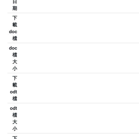
日
期
下
載
doc
檔
doc
檔
大
小
下
載
odt
檔
odt
檔
大
小
下