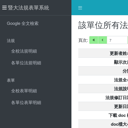
暨大法規表單系統
該單位所有
Google 全文檢索
頁次:
法規
全校法規明細
更新者姓
顯示次
各單位法規明細
分
法規全
表單
法規說
全校表單明細
法規修訂日
各單位表單明細
更新日
下載 doc
doc檔大