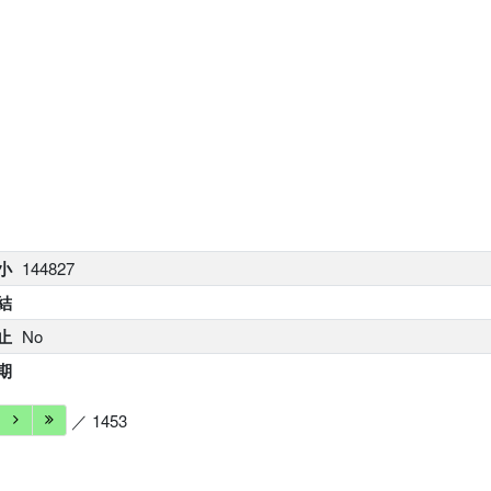
小
144827
結
止
No
期
／ 1453