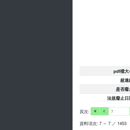
pdf檔大
超連
是否廢
法規廢止日
頁次:
資料項次: 7 ～ 7 ／ 1453