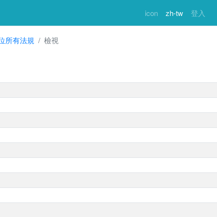
icon
zh-tw
登入
位所有法規
檢視