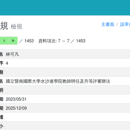
法規
主畫面
該單
檢視
／ 1453
資料項次: 7 ～ 7 ／ 1453
名
林可凡
序
4
類
名
國立暨南國際大學水沙連學院教師聘任及升等評審辦法
明
期
2023/05/31
期
2025/12/09
 檔
小