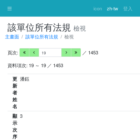
icon
zh-tw
登入
該單位所有法規
檢視
主畫面
該單位所有法規
檢視
頁次:
／ 1453
資料項次: 19 ～ 19 ／ 1453
更
潘鈺
新
者
姓
名
顯
3
示
次
序