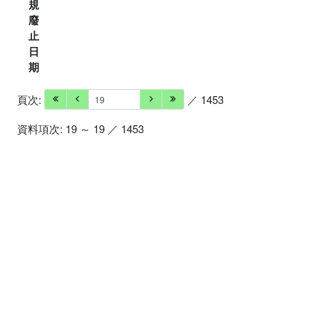
規
廢
止
日
期
頁次:
／ 1453
資料項次: 19 ～ 19 ／ 1453