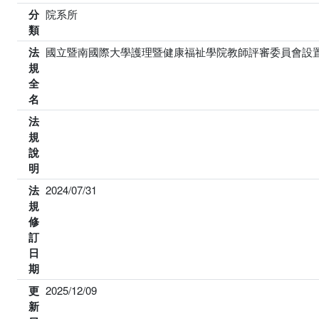
分
院系所
類
法
國立暨南國際大學護理暨健康福祉學院教師評審委員會設
規
全
名
法
規
說
明
法
2024/07/31
規
修
訂
日
期
更
2025/12/09
新