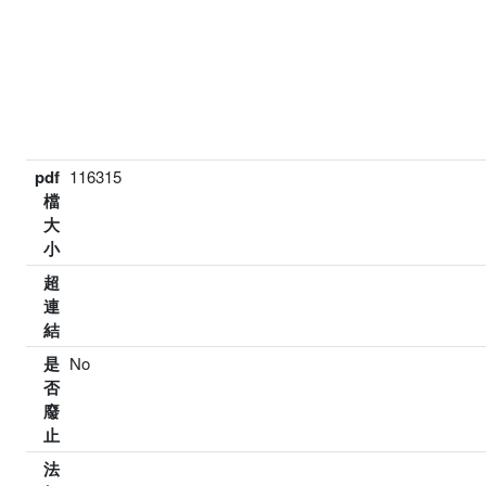
pdf
116315
檔
大
小
超
連
結
是
No
否
廢
止
法