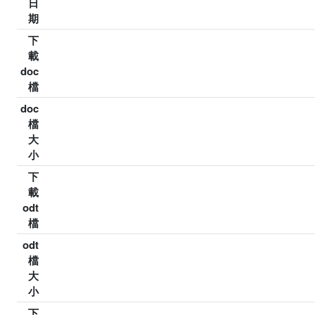
日
期
下
載
doc
檔
doc
檔
大
小
下
載
odt
檔
odt
檔
大
小
下