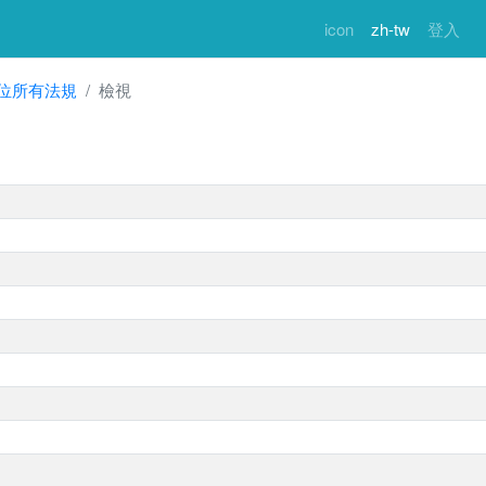
icon
zh-tw
登入
位所有法規
檢視