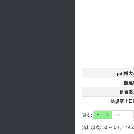
pdf檔大
超連
是否廢
法規廢止日
頁次:
資料項次: 50 ～ 50 ／ 145