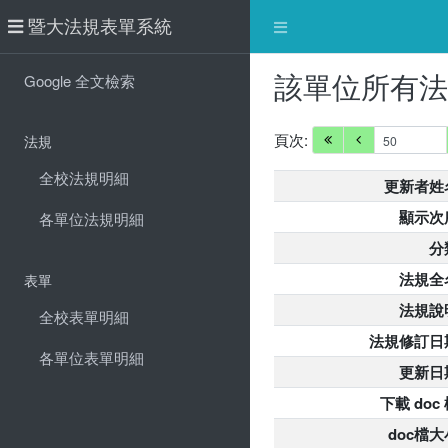
暨大法規表單系統
該單位所有
Google 全文檢索
頁次:
法規
全校法規明細
更新者姓
顯示次
各單位法規明細
分
法規全
表單
法規說
全校表單明細
法規修訂日
各單位表單明細
更新日
下載 doc
doc檔大