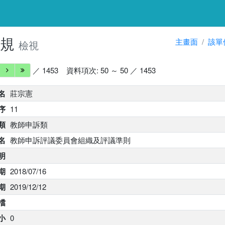
法規
主畫面
該單
檢視
／ 1453
資料項次: 50 ～ 50 ／ 1453
名
莊宗憲
序
11
類
教師申訴類
名
教師申訴評議委員會組織及評議準則
明
期
2018/07/16
期
2019/12/12
 檔
小
0