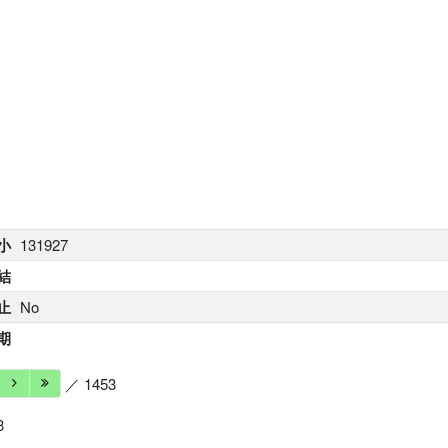
小
131927
結
止
No
期
／ 1453
3