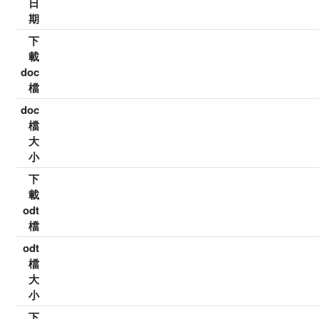
日
期
下
載
doc
檔
doc
檔
大
小
下
載
odt
檔
odt
檔
大
小
下