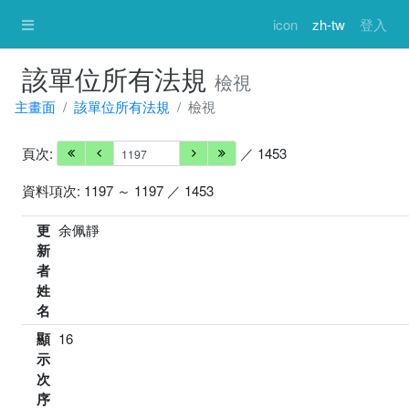
icon
zh-tw
登入
該單位所有法規
檢視
主畫面
該單位所有法規
檢視
頁次:
／ 1453
資料項次: 1197 ～ 1197 ／ 1453
更
余佩靜
新
者
姓
名
顯
16
示
次
序