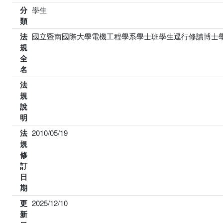
分
學生
類
法
國立暨南國際大學電機工程學系學士班學生逕行修讀博士
規
全
名
法
規
說
明
法
2010/05/19
規
修
訂
日
期
更
2025/12/10
新