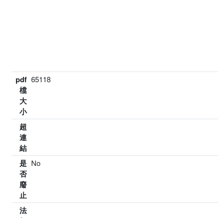
pdf
65118
檔
大
小
超
連
結
是
No
否
廢
止
法