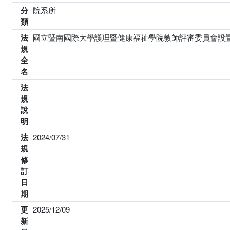
分
院系所
類
法
國立暨南國際大學護理暨健康福祉學院教師評審委員會設
規
全
名
法
規
說
明
法
2024/07/31
規
修
訂
日
期
更
2025/12/09
新