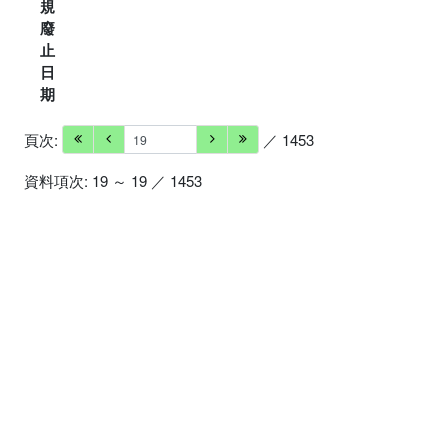
規
廢
止
日
期
頁次:
／ 1453
資料項次: 19 ～ 19 ／ 1453