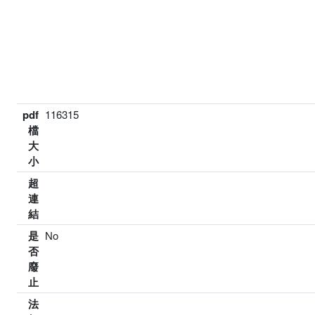
pdf
116315
檔
大
小
超
連
結
是
No
否
廢
止
法