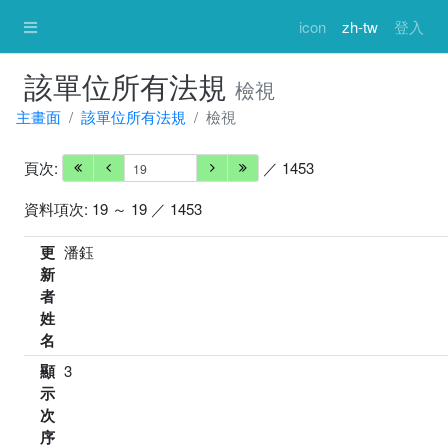
icon
zh-tw
登入
該單位所有法規
檢視
主畫面
該單位所有法規
檢視
頁次:
／ 1453
資料項次: 19 ～ 19 ／ 1453
更
潘鈺
新
者
姓
名
顯
3
示
次
序