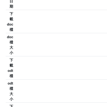
日
期
下
載
doc
檔
doc
檔
大
小
下
載
odt
檔
odt
檔
大
小
下