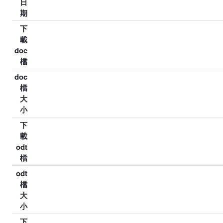
日
期
下
載
doc
檔
doc
檔
大
小
下
載
odt
檔
odt
檔
大
小
下