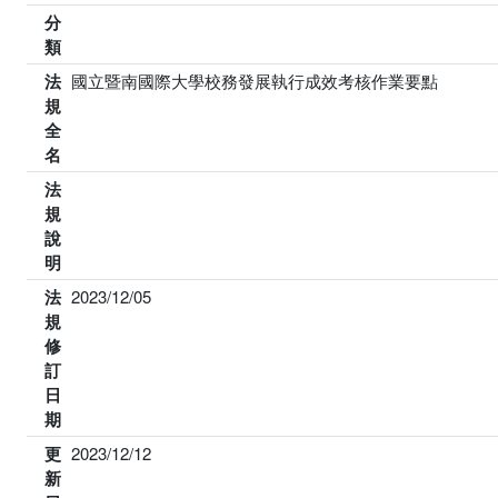
分
類
法
國立暨南國際大學校務發展執行成效考核作業要點
規
全
名
法
規
說
明
法
2023/12/05
規
修
訂
日
期
更
2023/12/12
新