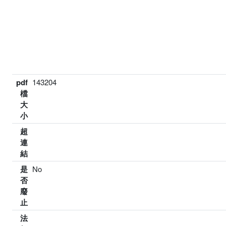
pdf
143204
檔
大
小
超
連
結
是
No
否
廢
止
法