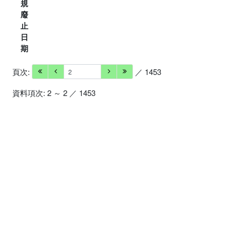
規
廢
止
日
期
頁次:
／ 1453
資料項次: 2 ～ 2 ／ 1453