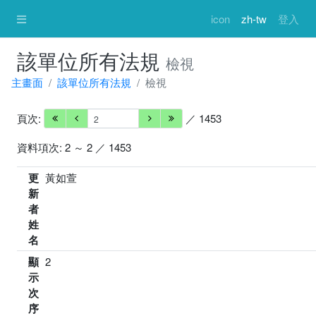
icon
zh-tw
登入
該單位所有法規
檢視
主畫面
該單位所有法規
檢視
頁次:
／ 1453
資料項次: 2 ～ 2 ／ 1453
更
黃如萱
新
者
姓
名
顯
2
示
次
序