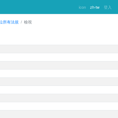
icon
zh-tw
登入
位所有法規
檢視