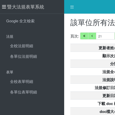
暨大法規表單系統
該單位所有
Google 全文檢索
頁次:
法規
全校法規明細
更新者姓
顯示次
各單位法規明細
分
法規全
表單
法規說
全校表單明細
法規修訂日
各單位表單明細
更新日
下載 doc
doc檔大