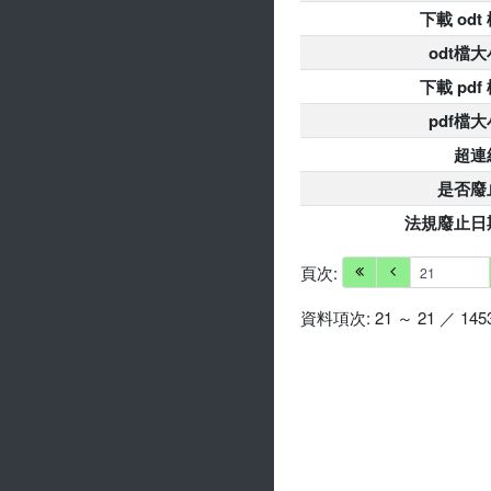
下載 odt
odt檔大
下載 pdf
pdf檔大
超連
是否廢
法規廢止日
頁次:
資料項次: 21 ～ 21 ／ 145