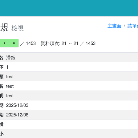
法規
主畫面
該單
檢視
／ 1453
資料項次: 21 ～ 21 ／ 1453
名
潘鈺
序
1
類
test
名
test
明
test
期
2025/12/03
期
2025/12/08
 檔
小