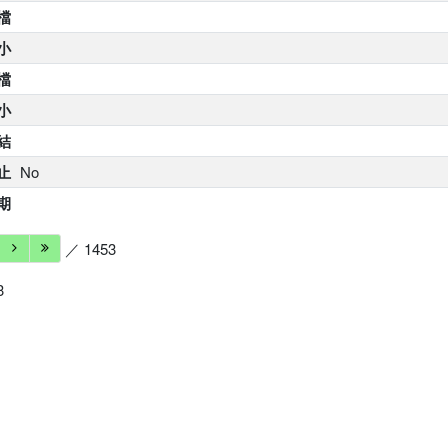
 檔
小
 檔
小
結
止
No
期
／ 1453
3