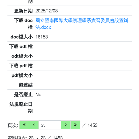
期
更新日期
2025/12/08
下載 doc
國立暨南國際大學護理學系實習委員會設置辦
檔
法.docx
doc檔大小
16153
下載 odt 檔
odt檔大小
下載 pdf 檔
pdf檔大小
超連結
是否廢止
No
法規廢止日
期
頁次:
／ 1453
資料項次: 23 ～ 23 ／ 1453