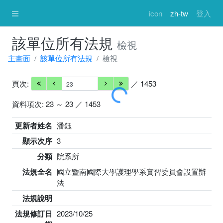
icon
zh-tw
登入
該單位所有法規
檢視
主畫面
該單位所有法規
檢視
頁次:
／ 1453
載入中 ...
資料項次: 23 ～ 23 ／ 1453
更新者姓名
潘鈺
顯示次序
3
分類
院系所
法規全名
國立暨南國際大學護理學系實習委員會設置辦
法
法規說明
法規修訂日
2023/10/25