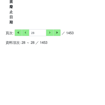
規
廢
止
日
期
頁次:
／ 1453
資料項次: 28 ～ 28 ／ 1453