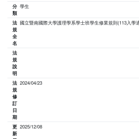
分
學生
類
法
國立暨南國際大學護理學系學士班學生修業規則(113入學
規
全
名
法
規
說
明
法
2024/04/23
規
修
訂
日
期
更
2025/12/08
新