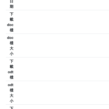
日
期
下
載
doc
檔
doc
檔
大
小
下
載
odt
檔
odt
檔
大
小
下