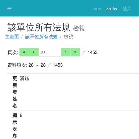
icon
zh-tw
登入
該單位所有法規
檢視
主畫面
該單位所有法規
檢視
頁次:
／ 1453
資料項次: 28 ～ 28 ／ 1453
更
潘鈺
新
者
姓
名
顯
8
示
次
序