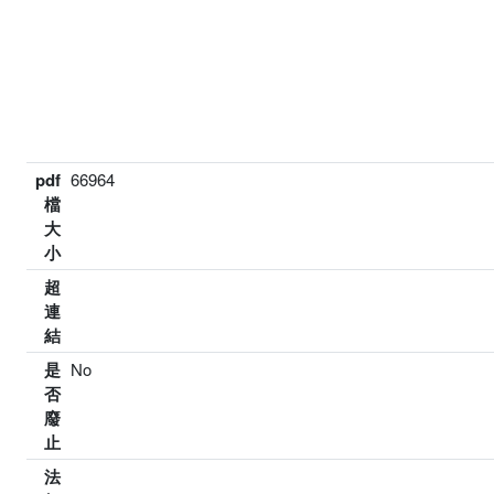
pdf
66964
檔
大
小
超
連
結
是
No
否
廢
止
法