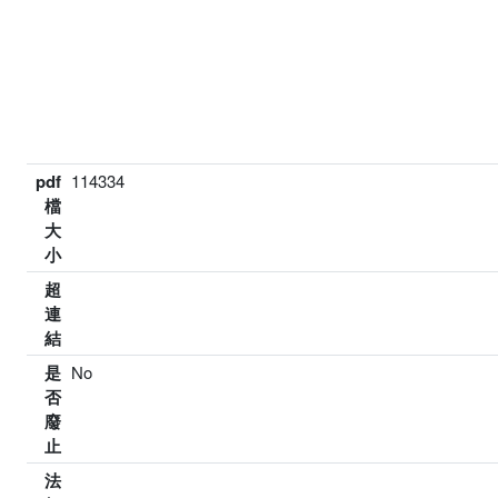
pdf
114334
檔
大
小
超
連
結
是
No
否
廢
止
法