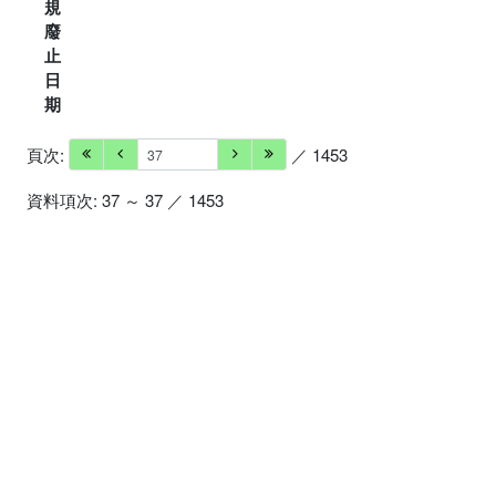
規
廢
止
日
期
頁次:
／ 1453
資料項次: 37 ～ 37 ／ 1453