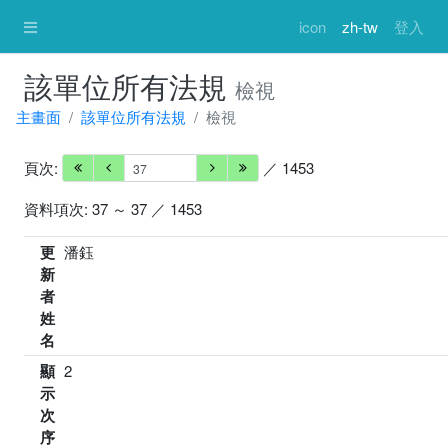
icon
zh-tw
登入
該單位所有法規
檢視
主畫面
該單位所有法規
檢視
頁次:
／ 1453
資料項次: 37 ～ 37 ／ 1453
更
潘鈺
新
者
姓
名
顯
2
示
次
序