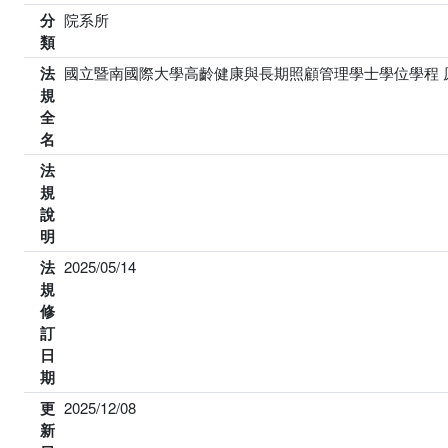
分
院系所
類
法
國立暨南國際大學高齡健康與長期照顧管理學士學位學程 
規
全
名
法
規
說
明
法
2025/05/14
規
修
訂
日
期
更
2025/12/08
新