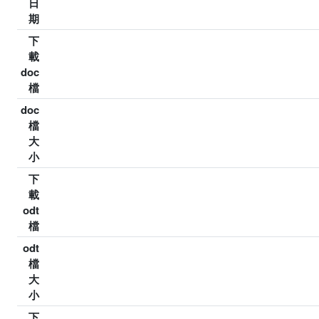
日
期
下
載
doc
檔
doc
檔
大
小
下
載
odt
檔
odt
檔
大
小
下