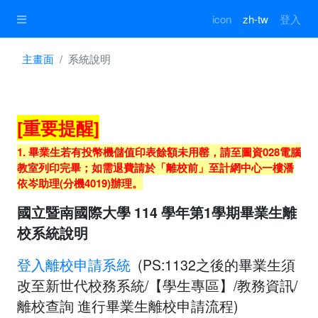
icon
zh-tw
登入
主畫面
系統說明
[重要提醒]
1. 畢業生若有投幣機儲值印表餘額未用罄，請至圖資028電腦
教室列印完畢；如需退費請於「離校前」至計網中心一樓潘
依岑助理(分機4019)辦理。
國立暨南國際大學 114 學年第1學期畢業生離
校系統說明
登入離校申請系統
(PS:1132之後的畢業生須
改至新世代校務系統/【學生專區】/教務資訊/
離校查詢 進行畢業生離校申請流程)