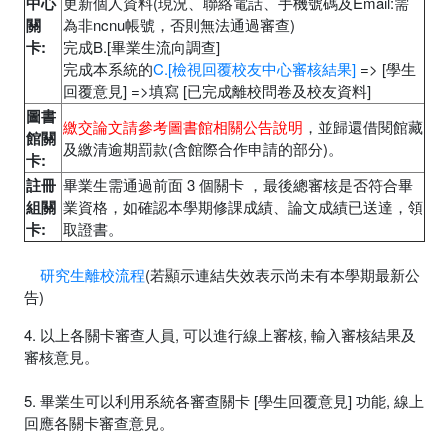
中心
更新個人資料(現況、聯絡電話、手機號碼及Email:需
關
為非ncnu帳號，否則無法通過審查)
卡:
完成B.[畢業生流向調查]
完成本系統的
C.[檢視回覆校友中心審核結果]
=> [學生
回覆意見] =>填寫 [已完成離校問卷及校友資料]
圖書
繳交論文
請參考圖書館相關公告說明
，並歸還借閱館藏
館關
及繳清逾期罰款(含館際合作申請的部分)。
卡:
註冊
畢業生需通過前面 3 個關卡 ，最後總審核是否符合畢
組關
業資格，如確認本學期修課成績、論文成績已送達，領
卡:
取證書。
研究生離校流程
(若顯示連結失效表示尚未有本學期最新公
告)
4. 以上各關卡審查人員, 可以進行線上審核, 輸入審核結果及
審核意見。
5. 畢業生可以利用系統各審查關卡 [學生回覆意見] 功能, 線上
回應各關卡審查意見。