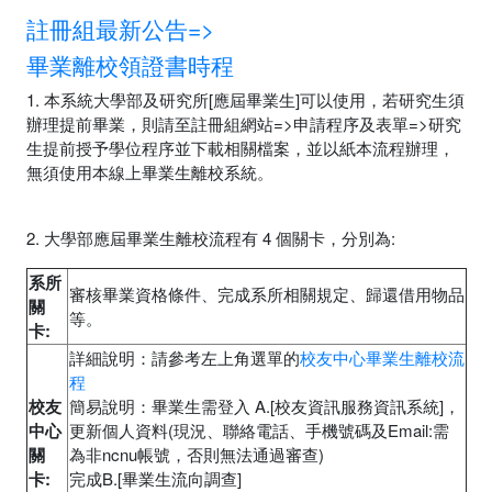
註冊組最新公告=>
畢業離校領證書時程
1. 本系統大學部及研究所[應屆畢業生]可以使用，若研究生須
辦理提前畢業，則請至註冊組網站=>申請程序及表單=>研究
生提前授予學位程序並下載相關檔案，並以紙本流程辦理，
無須使用本線上畢業生離校系統。
2. 大學部應屆畢業生離校流程有 4 個關卡，分別為:
系所
審核畢業資格條件、完成系所相關規定、歸還借用物品
關
等。
卡:
詳細說明：請參考左上角選單的
校友中心畢業生離校流
程
校友
簡易說明：畢業生需登入 A.[校友資訊服務資訊系統]，
中心
更新個人資料(現況、聯絡電話、手機號碼及Email:需
關
為非ncnu帳號，否則無法通過審查)
卡:
完成B.[畢業生流向調查]