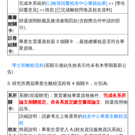
完成本系統的
C.[檢視回覆校友中心審核結果]
=> [學生
回覆意見] =>填寫 [已完成離校問卷及校友資料]
圖書
歸還借閱館藏及繳清逾期罰款(含館際合作申請的部
館關
分)。
卡:
註冊
畢業生需通過前面 3 個關卡 ，最後總審核是否符合畢
組關
業資格。
卡:
學士班離校流程
(若顯示連結失效表示尚未有本學期最新公
告)
3. 研究所應屆畢業生離校流程有 4 個關卡，分別為:
系所
系辦(現場辦理)：實質審核畢業資格條件、
完成各系所
關
論文相關規定、依各系規定繳交書面論文
、歸還借用物
卡:
品等。
詳細說明：請參考左上角選單的
校友中心畢業生離校流
程
校友
簡易說明：畢業生需登入 A.[校友資訊服務資訊系統]，