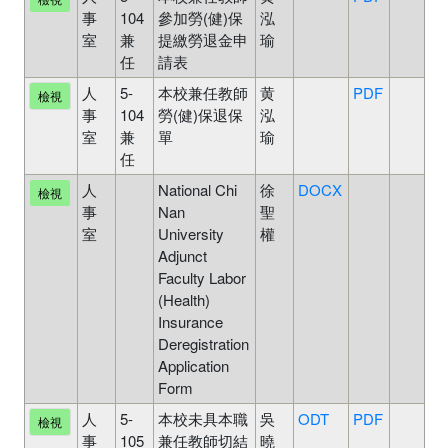
事
104
參加勞(健)保
泓
審
室
兼
提繳勞退金申
瑜
中
任
請表
人
5-
本校兼任教師
黄
PDF
待
檢視
事
104
勞(健)保退保
泓
審
室
兼
單
瑜
中
任
人
National Chi
徐
DOCX
待
檢視
事
Nan
聖
審
室
University
權
中
Adjunct
Faculty Labor
(Health)
Insurance
Deregistration
Application
Form
人
5-
本校未具本職
吳
ODT
PDF
未
檢視
事
105
兼任教師切結
曉
審