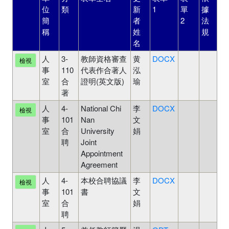
位
類
新
1
單
據
核
簡
者
2
法
狀
稱
姓
規
態
名
人
3-
教師資格審查
黄
DOCX
待
檢視
事
110
代表作合著人
泓
審
室
合
證明(英文版)
瑜
中
著
人
4-
National Chi
李
DOCX
待
檢視
事
101
Nan
文
審
室
合
University
娟
中
聘
Joint
Appointment
Agreement
人
4-
本校合聘協議
李
DOCX
待
檢視
事
101
書
文
審
室
合
娟
中
聘