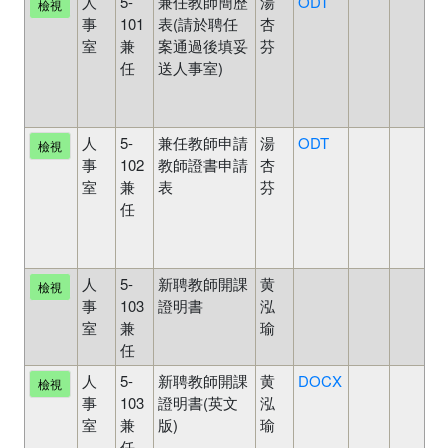
人
5-
兼任教師簡歷
湯
ODT
未
檢視
事
101
表(請於聘任
杏
審
室
兼
案通過後填妥
芬
核
任
送人事室)
舊
表
單
人
5-
兼任教師申請
湯
ODT
未
檢視
事
102
教師證書申請
杏
審
室
兼
表
芬
核
任
舊
表
單
人
5-
新聘教師開課
黄
待
檢視
事
103
證明書
泓
審
室
兼
瑜
中
任
人
5-
新聘教師開課
黄
DOCX
待
檢視
事
103
證明書(英文
泓
審
室
兼
版)
瑜
中
任