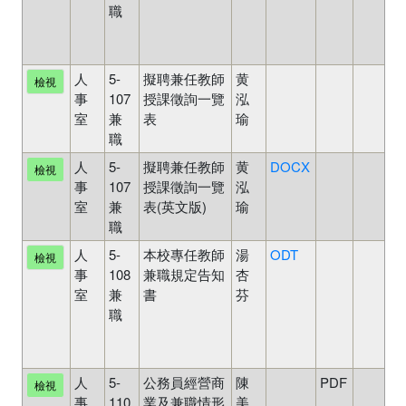
職
舊
表
單
人
5-
擬聘兼任教師
黄
待
檢視
事
107
授課徵詢一覽
泓
審
室
兼
表
瑜
中
職
人
5-
擬聘兼任教師
黄
DOCX
待
檢視
事
107
授課徵詢一覽
泓
審
室
兼
表(英文版)
瑜
中
職
人
5-
本校專任教師
湯
ODT
未
檢視
事
108
兼職規定告知
杏
審
室
兼
書
芬
核
職
舊
表
單
人
5-
公務員經營商
陳
PDF
待
檢視
事
110
業及兼職情形
美
審