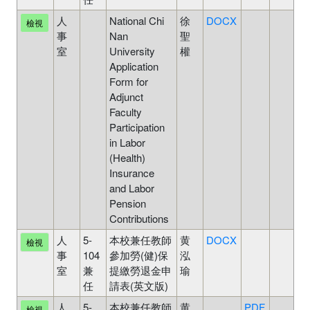
人
National Chi
徐
DOCX
待
檢視
事
Nan
聖
審
室
University
權
中
Application
Form for
Adjunct
Faculty
Participation
in Labor
(Health)
Insurance
and Labor
Pension
Contributions
人
5-
本校兼任教師
黄
DOCX
待
檢視
事
104
參加勞(健)保
泓
審
室
兼
提繳勞退金申
瑜
中
任
請表(英文版)
人
5-
本校兼任教師
黄
PDF
待
檢視