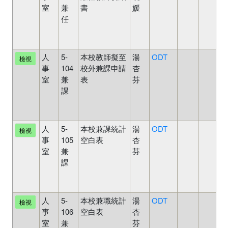
室
兼
書
媛
核
任
舊
表
單
人
5-
本校教師擬至
湯
ODT
未
檢視
事
104
校外兼課申請
杏
審
室
兼
表
芬
核
課
舊
表
單
人
5-
本校兼課統計
湯
ODT
未
檢視
事
105
空白表
杏
審
室
兼
芬
核
課
舊
表
單
人
5-
本校兼職統計
湯
ODT
未
檢視
事
106
空白表
杏
審
室
兼
芬
核