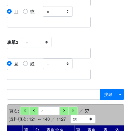
且
或
表單2
且
或
搜尋
頁次:
／ 57
資料項次: 121 ～ 140 ／ 1127
單
分
表單全名
更
表單
表
依
審