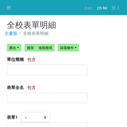
icon
zh-tw
登入
全校表單明細
主畫面
全校表單明細
匯出
搜尋
進階搜尋
篩選條件
單位簡稱
包含
表單全名
包含
表單1