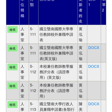
位
類
新
1
單
簡
者
2
稱
姓
名
人
5-
國立暨南國際大學專
黄
檢視
事
111
任教師校外兼職申請
泓
室
表
瑜
人
5-
國立暨南國際大學專
黄
DOCX
檢視
事
111
任教師校外兼職申請
泓
室
表(英文版)
瑜
人
5-
本校兼任教師教學服
黄
DOCX
檢視
事
112
務評分表（請證專
泓
室
用）(英文版)
瑜
人
5-
本校兼任教師教學服
黄
檢視
事
112
務評分表（請證專
泓
室
用）
瑜
人
5-
國立暨南大學行政人
陳
DOCX
檢視
事
113
員兼職申請書(各類行
美