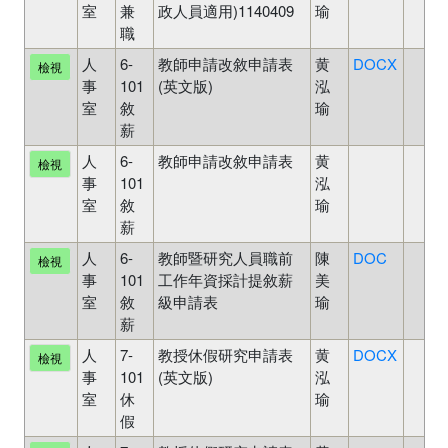
室
兼
政人員適用)1140409
瑜
職
人
6-
教師申請改敘申請表
黄
DOCX
檢視
事
101
(英文版)
泓
室
敘
瑜
薪
人
6-
教師申請改敘申請表
黄
檢視
事
101
泓
室
敘
瑜
薪
人
6-
教師暨研究人員職前
陳
DOC
檢視
事
101
工作年資採計提敘薪
美
室
敘
級申請表
瑜
薪
人
7-
教授休假研究申請表
黄
DOCX
檢視
事
101
(英文版)
泓
室
休
瑜
假