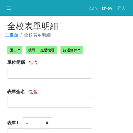
icon
zh-tw
登入
全校表單明細
主畫面
全校表單明細
匯出
搜尋
進階搜尋
篩選條件
單位簡稱
包含
表單全名
包含
表單1