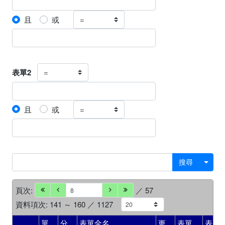
且
或
表單2
且
或
搜尋
頁次:
／ 57
資料項次: 141 ～ 160 ／ 1127
單
分
表單全名
更
表單
表