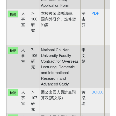
Application Form
人
7-
本校教師出國講學、
湯
PDF
檢視
事
106
國內外研究、進修契
杏
室
研
約書
芬
究
人
7-
National Chi Nan
李
檢視
事
106
University Faculty
文
室
研
Contract for Overseas
娟
究
Lecturing, Domestic
and International
Research, and
Advanced Study
人
7-
因公出國人員計畫預
黄
DOCX
檢視
事
107
算表(英文版)
泓
室
研
瑜
究