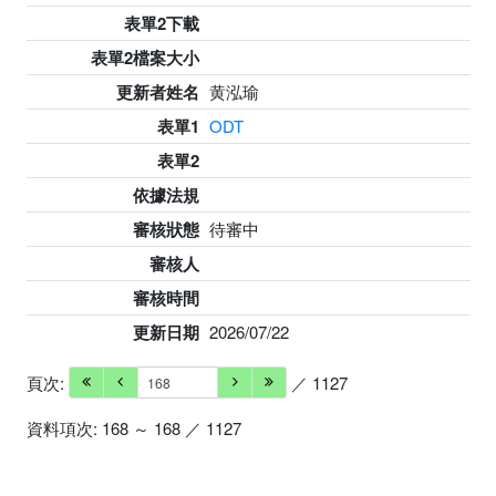
表單2下載
表單2檔案大小
更新者姓名
黄泓瑜
表單1
ODT
表單2
依據法規
審核狀態
待審中
審核人
審核時間
更新日期
2026/07/22
頁次:
／ 1127
資料項次: 168 ～ 168 ／ 1127