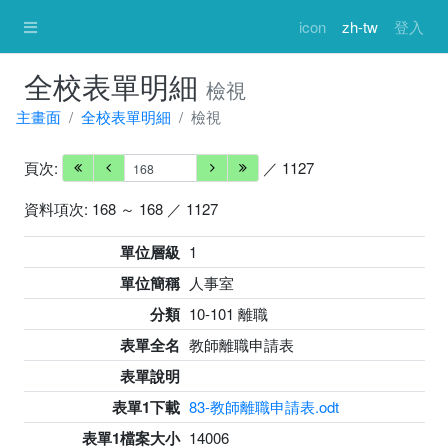
icon
zh-tw
登入
全校表單明細
檢視
主畫面
全校表單明細
檢視
頁次:
／ 1127
資料項次: 168 ～ 168 ／ 1127
單位層級
1
單位簡稱
人事室
分類
10-101 離職
表單全名
教師離職申請表
表單說明
表單1下載
83-教師離職申請表.odt
表單1檔案大小
14006