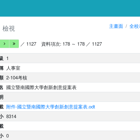
細
主畫面
全校
檢視
／ 1127
資料項次: 178 ～ 178 ／ 1127
級
1
稱
人事室
類
2-104考核
名
國立暨南國際大學創新創意提案表
明
載
附件-國立暨南國際大學創新創意提案表.odt
小
8314
載
小
0