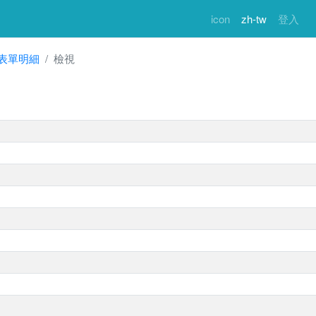
icon
zh-tw
登入
表單明細
檢視