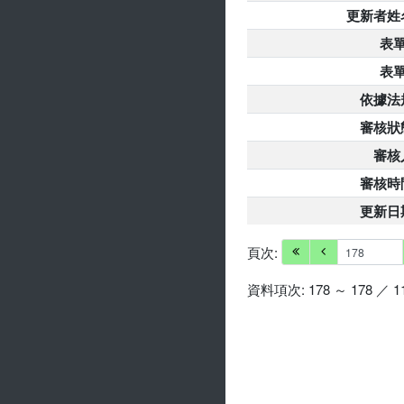
更新者姓
表單
表單
依據法
審核狀
審核
審核時
更新日
頁次:
資料項次: 178 ～ 178 ／ 1