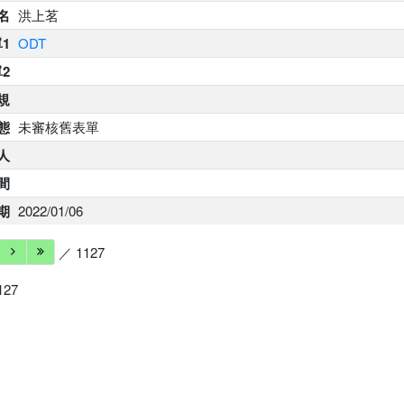
名
洪上茗
1
ODT
2
規
態
未審核舊表單
人
間
期
2022/01/06
／ 1127
127