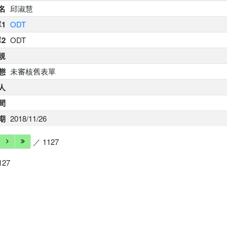
名
邱淑慧
1
ODT
2
ODT
規
態
未審核舊表單
人
間
期
2018/11/26
／ 1127
127