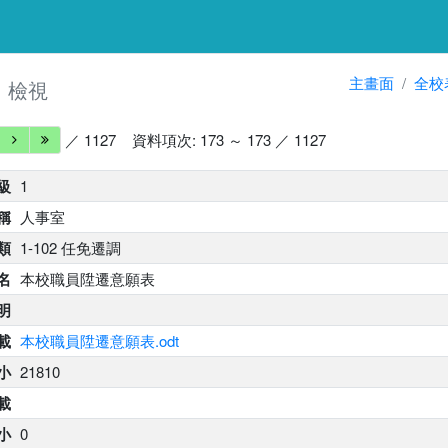
細
主畫面
全校
檢視
／ 1127
資料項次: 173 ～ 173 ／ 1127
級
1
稱
人事室
類
1-102 任免遷調
名
本校職員陞遷意願表
明
載
本校職員陞遷意願表.odt
小
21810
載
小
0