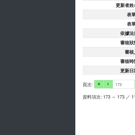
更新者姓
表單
表單
依據法
審核狀
審核
審核時
更新日
頁次:
資料項次: 173 ～ 173 ／ 1