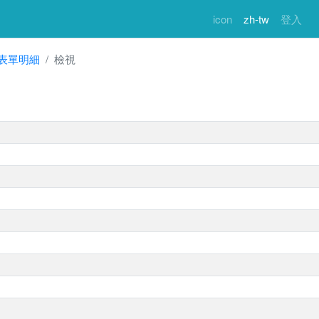
icon
zh-tw
登入
表單明細
檢視