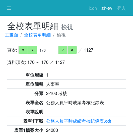
icon
zh-tw
登入
全校表單明細
檢視
主畫面
全校表單明細
檢視
頁次:
／ 1127
資料項次: 176 ～ 176 ／ 1127
單位層級
1
單位簡稱
人事室
分類
2-103 考核
表單全名
公務人員平時成績考核紀錄表
表單說明
表單1下載
公務人員平時成績考核紀錄表.odt
表單1檔案大小
24083