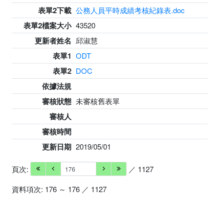
表單2下載
公務人員平時成績考核紀錄表.doc
表單2檔案大小
43520
更新者姓名
邱淑慧
表單1
ODT
表單2
DOC
依據法規
審核狀態
未審核舊表單
審核人
審核時間
更新日期
2019/05/01
頁次:
／ 1127
資料項次: 176 ～ 176 ／ 1127