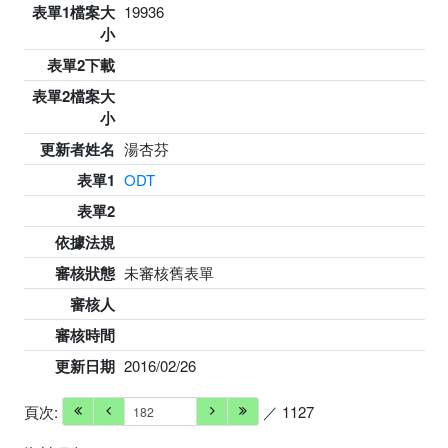
表單1檔案大
19936
小
表單2下載
表單2檔案大
小
更新者姓名
湯杏芬
表單1
ODT
表單2
依據法規
審核狀態
未審核舊表單
審核人
審核時間
更新日期
2016/02/26
頁次:
／ 1127