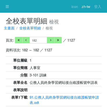
icon
zh-tw
登入
全校表單明細
檢視
主畫面
全校表單明細
檢視
頁次:
／ 1127
資料項次: 182 ～ 182 ／ 1127
單位層級
1
單位簡稱
人事室
分類
3-101 訓練
表單全名
公務人員終身學習網站後台維護帳號申請表
表單說明
表單1下載
91.公務人員終身學習網站後台維護帳號申請
表.odt