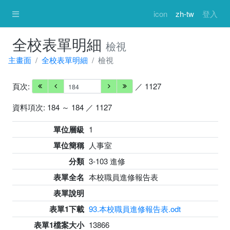
icon
zh-tw
登入
全校表單明細
檢視
主畫面
全校表單明細
檢視
頁次:
／ 1127
資料項次: 184 ～ 184 ／ 1127
單位層級
1
單位簡稱
人事室
分類
3-103 進修
表單全名
本校職員進修報告表
表單說明
表單1下載
93.本校職員進修報告表.odt
表單1檔案大小
13866