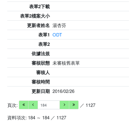
表單2下載
表單2檔案大小
更新者姓名
湯杏芬
表單1
ODT
表單2
依據法規
審核狀態
未審核舊表單
審核人
審核時間
更新日期
2016/02/26
頁次:
／ 1127
資料項次: 184 ～ 184 ／ 1127