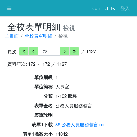
icon
zh-tw
登入
全校表單明細
檢視
主畫面
全校表單明細
檢視
頁次:
／ 1127
資料項次: 172 ～ 172 ／ 1127
單位層級
1
單位簡稱
人事室
分類
1-102 服務
表單全名
公務人員服務誓言
表單說明
表單1下載
86.公務人員服務誓言.odt
表單1檔案大小
14042