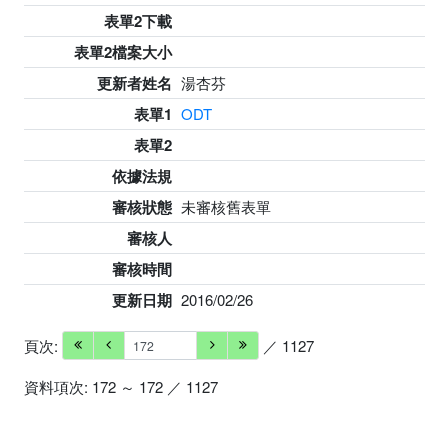
表單2下載
表單2檔案大小
更新者姓名
湯杏芬
表單1
ODT
表單2
依據法規
審核狀態
未審核舊表單
審核人
審核時間
更新日期
2016/02/26
頁次:
／ 1127
資料項次: 172 ～ 172 ／ 1127