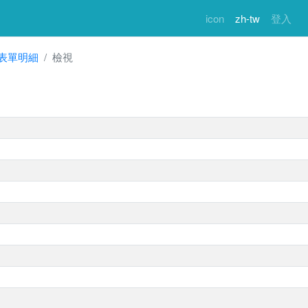
icon
zh-tw
登入
表單明細
檢視