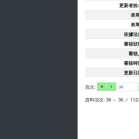
更新者姓
表單
表單
依據法
審核狀
審核
審核時
更新日
頁次:
資料項次: 36 ～ 36 ／ 112