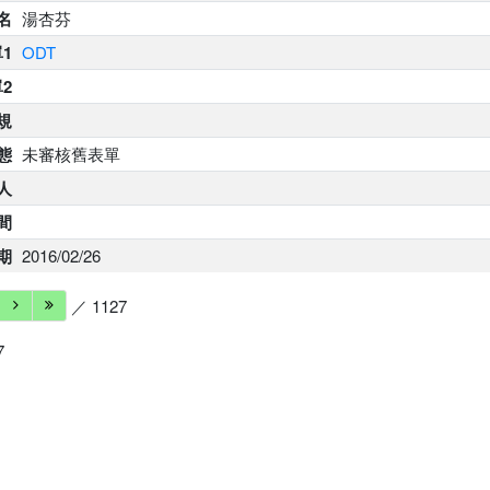
名
湯杏芬
1
ODT
2
規
態
未審核舊表單
人
間
期
2016/02/26
／ 1127
7