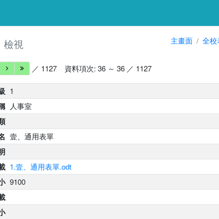
細
主畫面
全校
檢視
／ 1127
資料項次: 36 ～ 36 ／ 1127
級
1
稱
人事室
類
名
壹、通用表單
明
載
1.壹、通用表單.odt
小
9100
載
小