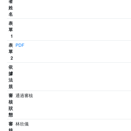
者
姓
名
表
單
1
表
PDF
單
2
依
據
法
規
審
通過審核
核
狀
態
審
林欣儀
核