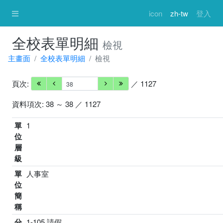
icon
zh-tw
登入
全校表單明細
檢視
主畫面
全校表單明細
檢視
頁次:
／ 1127
資料項次: 38 ～ 38 ／ 1127
單
1
位
層
級
單
人事室
位
簡
稱
分
1-105 請假