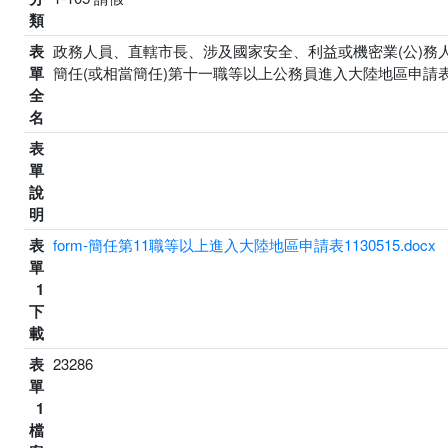
類
表
政務人員、直轄市長、涉及國家安全、利益或機密業(公)
單
簡任(或相當簡任)第十一職等以上公務員進入大陸地區申請
全
名
表
單
說
明
表
form-簡任第11職等以上進入大陸地區申請表1130515.docx
單
1
下
載
表
23286
單
1
檔