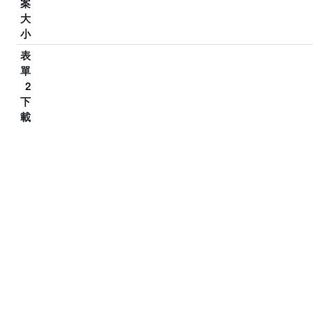
案
大
小
表
單
2
下
載