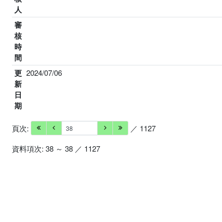
人
審
核
時
間
更
2024/07/06
新
日
期
頁次:
／ 1127
資料項次: 38 ～ 38 ／ 1127