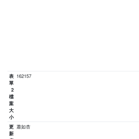
表
162157
單
2
檔
案
大
小
更
蕭如杏
新