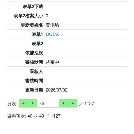
表單2下載
表單2檔案大小
0
更新者姓名
黄泓瑜
表單1
DOCX
表單2
依據法規
審核狀態
待審中
審核人
審核時間
更新日期
2026/07/02
頁次:
／ 1127
資料項次: 40 ～ 40 ／ 1127