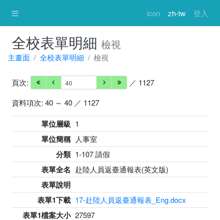
icon
zh-tw
登入
全校表單明細
檢視
主畫面
全校表單明細
檢視
頁次:
／ 1127
資料項次: 40 ～ 40 ／ 1127
單位層級
1
單位簡稱
人事室
分類
1-107 請假
表單全名
赴陸人員返臺通報表(英文版)
表單說明
表單1下載
17-赴陸人員返臺通報表_Eng.docx
表單1檔案大小
27597