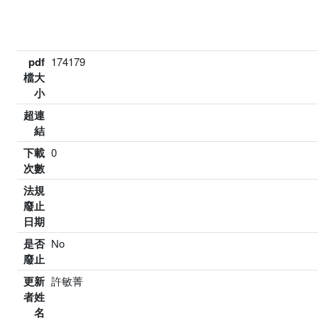
pdf
174179
檔大
小
超連
結
下載
0
次數
法規
廢止
日期
是否
No
廢止
更新
許敏菁
者姓
名