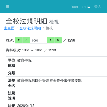
icon
zh-tw
登入
全校法規明細
檢視
主畫面
全校法規明細
檢視
頁次:
／ 1298
資料項次: 1061 ～ 1061 ／ 1298
單位
教育學院
簡稱
分類
法規
教育學院教師升等送審著作外審作業要點
全名
法規
說明
法規
2026/01/13