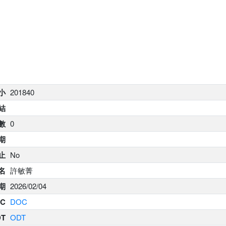
大小
201840
結
數
0
期
止
No
名
許敏菁
期
2026/02/04
C
DOC
DT
ODT