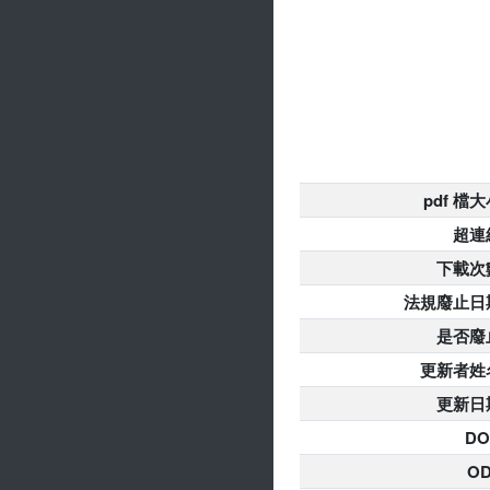
pdf 檔
超連
下載次
法規廢止日
是否廢
更新者姓
更新日
DO
O