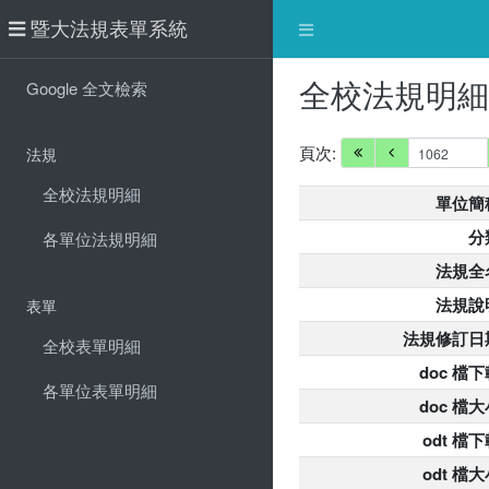
暨大法規表單系統
全校法規明
Google 全文檢索
頁次:
法規
全校法規明細
單位簡
分
各單位法規明細
法規全
法規說
表單
法規修訂日
全校表單明細
doc 檔下
各單位表單明細
doc 檔大
odt 檔
odt 檔