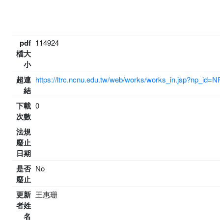
pdf
114924
檔大
小
超連
https://ltrc.ncnu.edu.tw/web/works/works_in.jsp?np_id
結
下載
0
次數
法規
廢止
日期
是否
No
廢止
更新
王惠珊
者姓
名