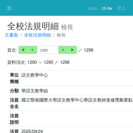
icon
zh-tw
登入
全校法規明細
檢視
主畫面
全校法規明細
檢視
頁次:
／ 1298
資料項次: 1290 ～ 1290 ／ 1298
單位
語文教學中心
簡稱
分類
華語文教學組
法規
國立暨南國際大學語文教學中心華語文教師進修獎勵要點
全名
法規
說明
法規
2025/09/24