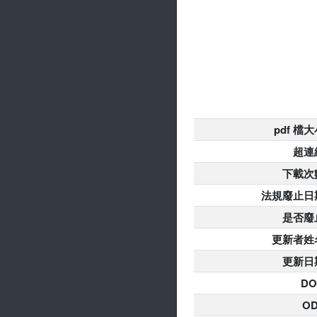
pdf 檔
超連
下載次
法規廢止日
是否廢
更新者姓
更新日
DO
O