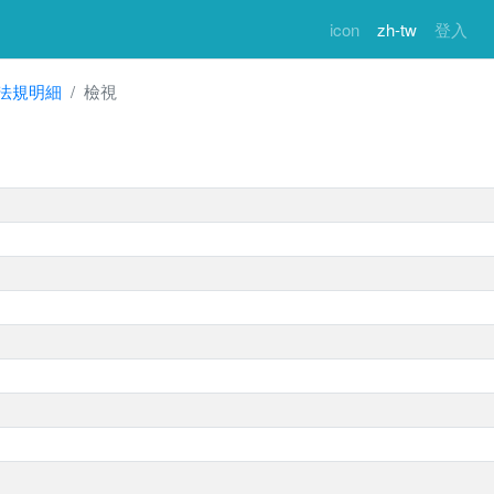
icon
zh-tw
登入
法規明細
檢視