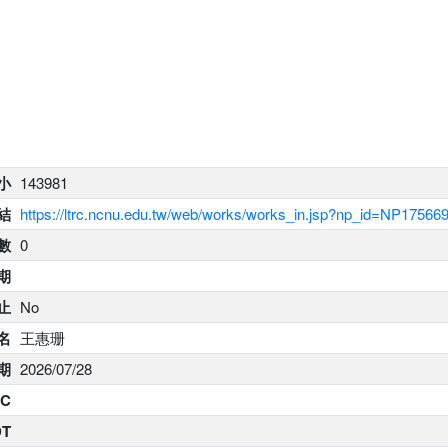
大小
143981
結
https://ltrc.ncnu.edu.tw/web/works/works_in.jsp?np_id=NP1756
數
0
期
止
No
名
王惠珊
期
2026/07/28
C
DT