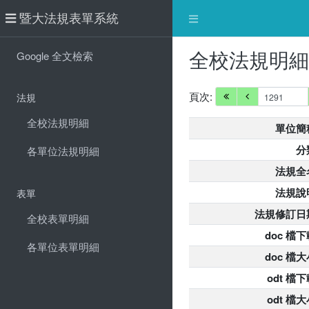
暨大法規表單系統
全校法規明
Google 全文檢索
頁次:
法規
全校法規明細
單位簡
分
各單位法規明細
法規全
法規說
表單
法規修訂日
全校表單明細
doc 檔下
各單位表單明細
doc 檔大
odt 檔
odt 檔