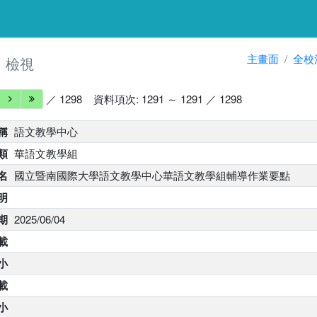
細
主畫面
全校
檢視
／ 1298
資料項次: 1291 ～ 1291 ／ 1298
稱
語文教學中心
類
華語文教學組
名
國立暨南國際大學語文教學中心華語文教學組輔導作業要點
明
期
2025/06/04
載
小
下載
大小