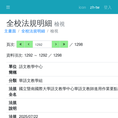
icon
zh-tw
登入
全校法規明細
檢視
主畫面
全校法規明細
檢視
頁次:
／ 1298
資料項次: 1292 ～ 1292 ／ 1298
單位
語文教學中心
簡稱
分類
華語文教學組
法規
國立暨南國際大學語文教學中心華語文教師進用作業要點
全名
法規
說明
法規
2025/07/22