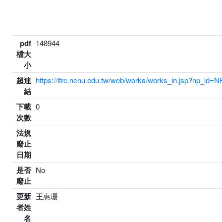
pdf
148944
檔大
小
超連
https://ltrc.ncnu.edu.tw/web/works/works_in.jsp?np_id
結
下載
0
次數
法規
廢止
日期
是否
No
廢止
更新
王惠珊
者姓
名