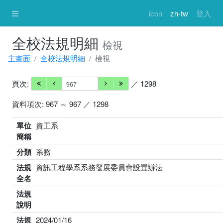
icon
zh-tw
登入
全校法規明細
檢視
主畫面
全校法規明細
檢視
頁次:
／ 1298
資料項次: 967 ～ 967 ／ 1298
單位
資工系
簡稱
分類
系務
法規
資訊工程學系系務發展委員會設置辦法
全名
法規
說明
法規
2024/01/16