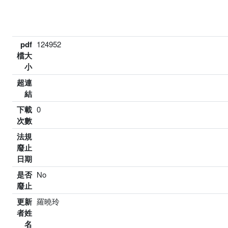
pdf
124952
檔大
小
超連
結
下載
0
次數
法規
廢止
日期
是否
No
廢止
更新
羅曉玲
者姓
名